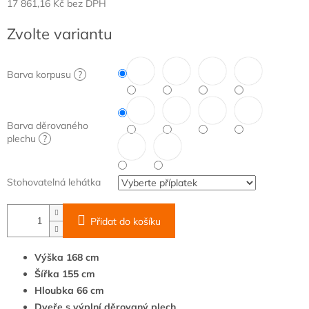
17 861,16 Kč
bez DPH
Měrná
Zvolte variantu
cena:
Barva korpusu
?
Barva děrovaného
plechu
?
Stohovatelná lehátka
Přidat do košíku
Výška 168 cm
Šířka 155 cm
Hloubka 66 cm
Dveře s výplní děrovaný plech