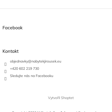
Z
á
p
a
Facebook
t
í
Kontakt
objednavky
@
nabytekjirousek.eu
+420 602 219 730
Sledujte nás na Facebooku
Vytvořil Shoptet