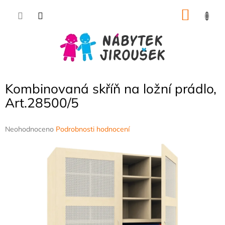
Přejít
NÁKU
na
obsah
KOŠÍK
Kombinovaná skříň na ložní prádlo,
Art.28500/5
Průměrné
Neohodnoceno
Podrobnosti hodnocení
hodnocení
produktu
je
0,0
z
5
hvězdiček.