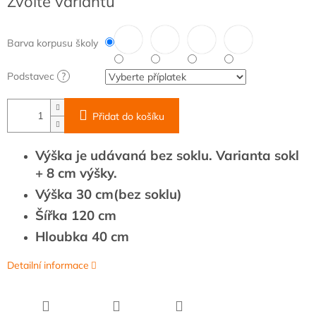
Zvolte variantu
cena:
Barva korpusu školy
Podstavec
?
Přidat do košíku
Výška je udávaná bez soklu. Varianta sokl
+ 8 cm výšky.
Výška 30 cm(bez soklu)
Šířka 120 cm
Hloubka 40 cm
Detailní informace