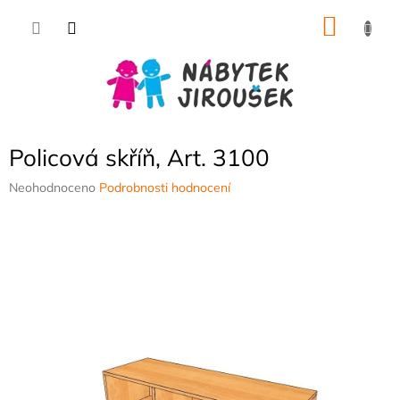
Přejít
NÁKU
na
obsah
KOŠÍK
Policová skříň, Art. 3100
Průměrné
Neohodnoceno
Podrobnosti hodnocení
hodnocení
produktu
je
0,0
z
5
hvězdiček.