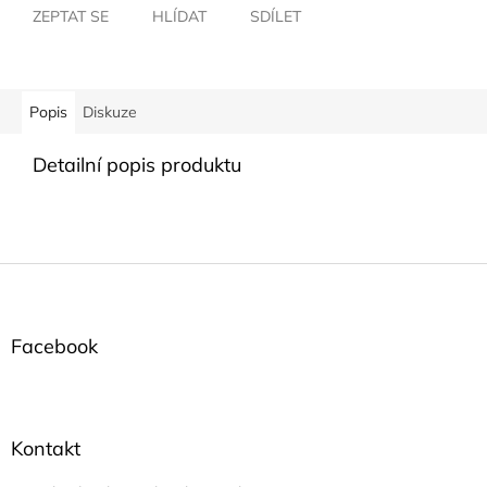
ZEPTAT SE
HLÍDAT
SDÍLET
Popis
Diskuze
Detailní popis produktu
Z
á
p
a
Facebook
t
í
Kontakt