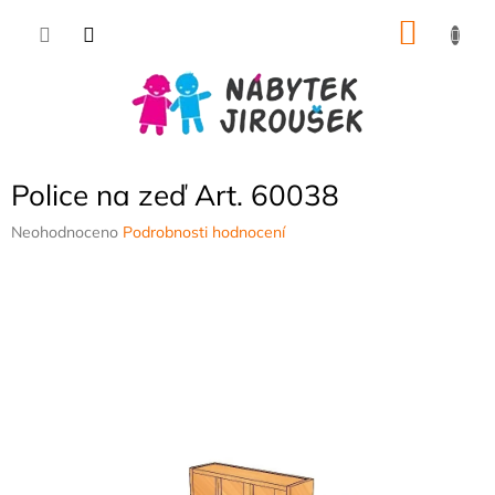
Přejít
NÁKU
na
obsah
KOŠÍK
Police na zeď Art. 60038
Průměrné
Neohodnoceno
Podrobnosti hodnocení
hodnocení
produktu
je
0,0
z
5
hvězdiček.