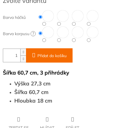
Zvolte variantu
cena:
Barva háčků
Barva korpusu
?
Přidat do košíku
Šířka 60,7 cm, 3 přihrádky
Výška 27,3 cm
Šířka 60,7 cm
Hloubka 18 cm
ZEPTAT SE
HLÍDAT
SDÍLET