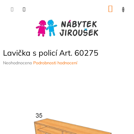
Přejít
NÁKU
na
obsah
KOŠÍK
Lavička s policí Art. 60275
Průměrné
Neohodnoceno
Podrobnosti hodnocení
hodnocení
produktu
je
0,0
z
5
hvězdiček.