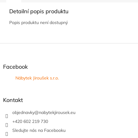
Detailní popis produktu
Popis produktu není dostupný
Z
á
p
a
Facebook
t
Nábytek Jiroušek s.r.o.
í
Kontakt
objednavky
@
nabytekjirousek.eu
+420 602 219 730
Sledujte nás na Facebooku