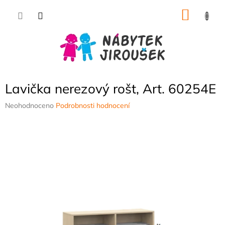
Přejít
NÁKU
na
obsah
KOŠÍK
Lavička nerezový rošt, Art. 60254E
Průměrné
Neohodnoceno
Podrobnosti hodnocení
hodnocení
produktu
je
0,0
z
5
hvězdiček.