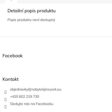
Detailní popis produktu
Popis produktu není dostupný
Z
á
p
a
Facebook
t
í
Kontakt
objednavky
@
nabytekjirousek.eu
+420 602 219 730
Sledujte nás na Facebooku