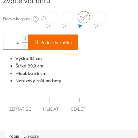
Zvolte variantu
cena:
Barva korpusu
?
Přidat do košíku
Výška 34 cm
Šířka 99,9 cm
Hloubka 35 cm
Nerezový rošt na boty
ZEPTAT SE
HLÍDAT
SDÍLET
Popis
Diskuze