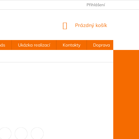
Přihlášení
NÁKUPNÍ
Prázdný košík
KOŠÍK
nás
Ukázka realizací
Kontakty
Doprava
Obchodn