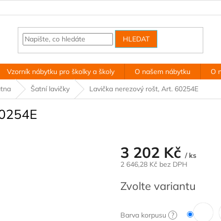
HLEDAT
Vzorník nábytku pro školky a školy
O našem nábytku
O 
tna
Šatní lavičky
Lavička nerezový rošt, Art. 60254E
 60254E
3 202 Kč
/ ks
2 646,28 Kč bez DPH
Měrná
Zvolte variantu
cena:
Barva korpusu
?