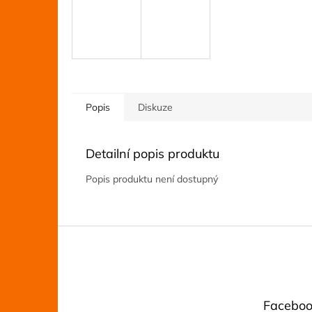
Popis
Diskuze
Detailní popis produktu
Popis produktu není dostupný
Z
á
p
a
t
Faceboo
í