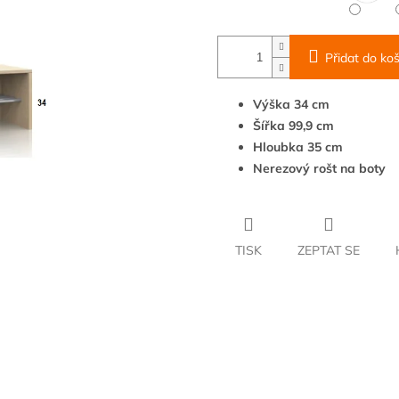
Přidat do koš
Výška 34 cm
Šířka 99,9 cm
Hloubka 35 cm
Nerezový rošt na boty
TISK
ZEPTAT SE