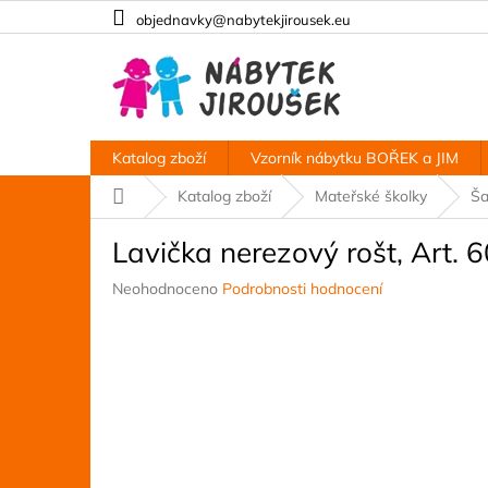
Přejít
objednavky@nabytekjirousek.eu
na
obsah
Katalog zboží
Vzorník nábytku BOŘEK a JIM
Domů
Katalog zboží
Mateřské školky
Ša
Lavička nerezový rošt, Art.
Průměrné
Neohodnoceno
Podrobnosti hodnocení
hodnocení
produktu
je
0,0
z
5
hvězdiček.