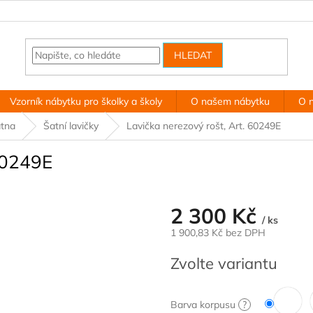
HLEDAT
Vzorník nábytku pro školky a školy
O našem nábytku
O 
tna
Šatní lavičky
Lavička nerezový rošt, Art. 60249E
 60249E
2 300 Kč
/ ks
1 900,83 Kč bez DPH
Měrná
Zvolte variantu
cena:
Barva korpusu
?