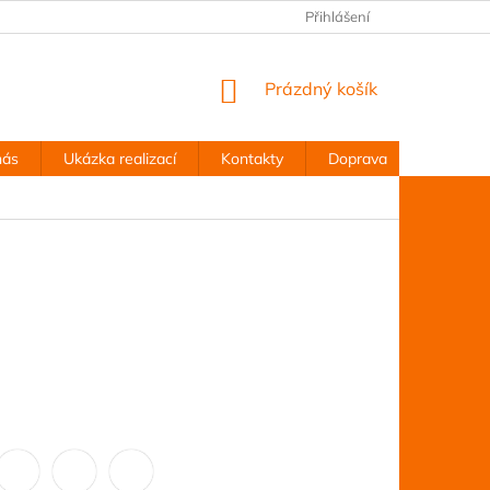
Přihlášení
NÁKUPNÍ
Prázdný košík
KOŠÍK
nás
Ukázka realizací
Kontakty
Doprava
Obchodn