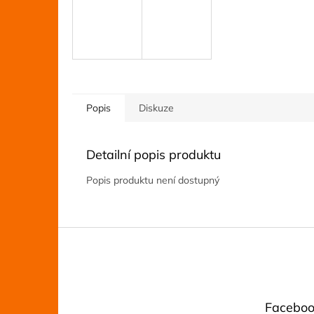
Popis
Diskuze
Detailní popis produktu
Popis produktu není dostupný
Z
á
p
a
t
Faceboo
í