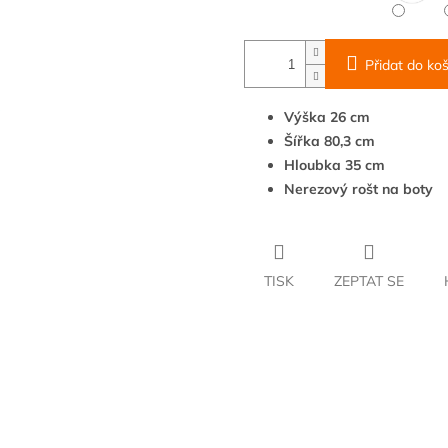
Přidat do koš
Výška 26 cm
Šířka 80,3 cm
Hloubka 35 cm
Nerezový rošt na boty
TISK
ZEPTAT SE