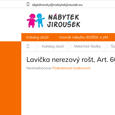
Přejít
objednavky@nabytekjirousek.eu
na
obsah
Katalog zboží
Vzorník nábytku BOŘEK a JIM
Domů
Katalog zboží
Mateřské školky
Ša
Lavička nerezový rošt, Art.
Průměrné
Neohodnoceno
Podrobnosti hodnocení
hodnocení
produktu
je
0,0
z
5
hvězdiček.