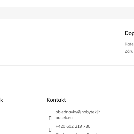
Dop
Kate
Záru
k
Kontakt
objednavky
@
nabytekjir
ousek.eu
+420 602 219 730