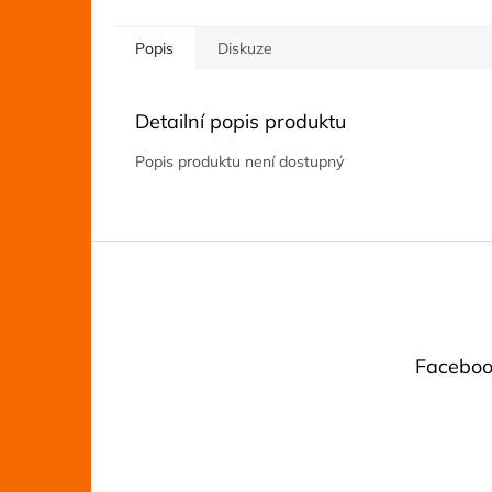
Popis
Diskuze
Detailní popis produktu
Popis produktu není dostupný
Z
á
p
a
t
Faceboo
í