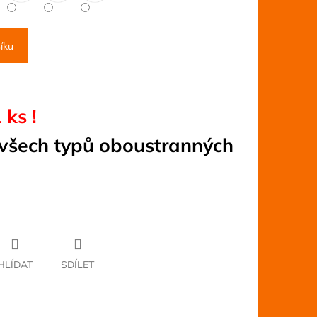
íku
 ks !
 všech typů oboustranných
HLÍDAT
SDÍLET