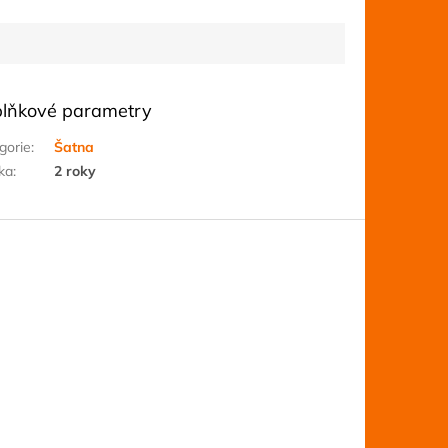
lňkové parametry
gorie
:
Šatna
ka
:
2 roky