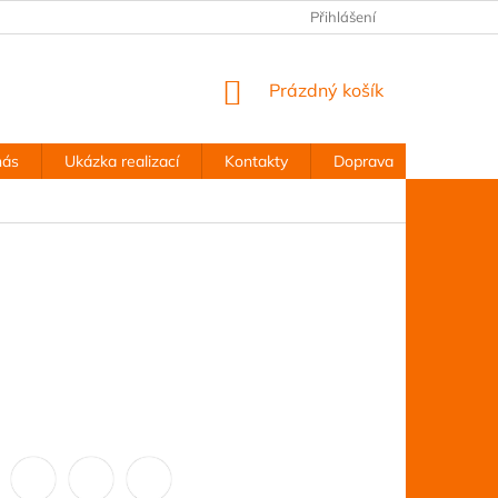
Přihlášení
NÁKUPNÍ
Prázdný košík
KOŠÍK
nás
Ukázka realizací
Kontakty
Doprava
Obchodn