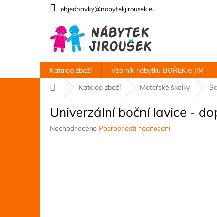
Přejít
objednavky@nabytekjirousek.eu
na
obsah
Katalog zboží
Vzorník nábytku BOŘEK a JIM
Domů
Katalog zboží
Mateřské školky
Ša
Univerzální boční lavice - 
Průměrné
Neohodnoceno
Podrobnosti hodnocení
hodnocení
produktu
je
0,0
z
5
hvězdiček.