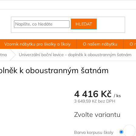
HLEDAT
Vzorník nábytku pro školky a školy
O našem nábytku
O 
tna
Univerzální boční lavice - doplněk k oboustranným šatnám
doplněk k oboustranným šatnám
4 416 Kč
/ ks
3 649,59 Kč bez DPH
Měrná
Zvolte variantu
cena:
Barva korpusu školy