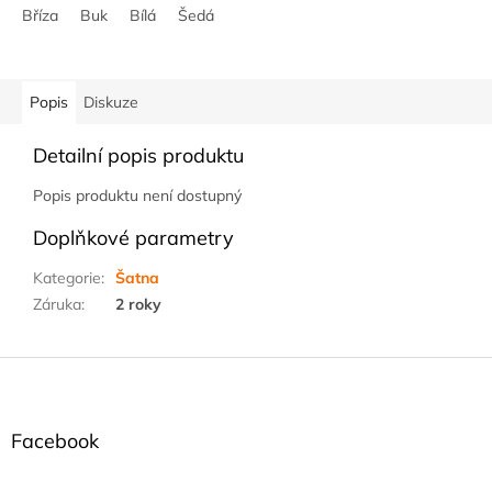
Bříza
Buk
Bílá
Šedá
Popis
Diskuze
Detailní popis produktu
Popis produktu není dostupný
Doplňkové parametry
Kategorie
:
Šatna
Záruka
:
2 roky
Z
á
p
a
Facebook
t
í