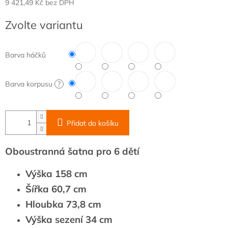
9 421,49 Kč bez DPH
Měrná
Zvolte variantu
cena:
Barva háčků
Barva korpusu
?
Přidat do košíku
Oboustranná šatna pro 6 dětí
Výška 158 cm
Šířka 60,7 cm
Hloubka 73,8 cm
Výška sezení 34 cm