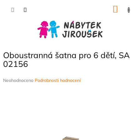
Přejít
NÁKU
na
obsah
KOŠÍK
Oboustranná šatna pro 6 dětí, SA
02156
Průměrné
Neohodnoceno
Podrobnosti hodnocení
hodnocení
produktu
je
0,0
z
5
hvězdiček.