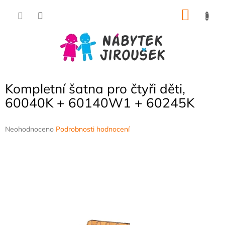
Přejít
NÁKU
na
obsah
KOŠÍK
Kompletní šatna pro čtyři děti,
60040K + 60140W1 + 60245K
Průměrné
Neohodnoceno
Podrobnosti hodnocení
hodnocení
produktu
je
0,0
z
5
hvězdiček.