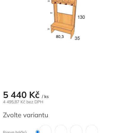
5 440 Kč
/ ks
4 495,87 Kč bez DPH
Měrná
Zvolte variantu
cena:
Barva háčků