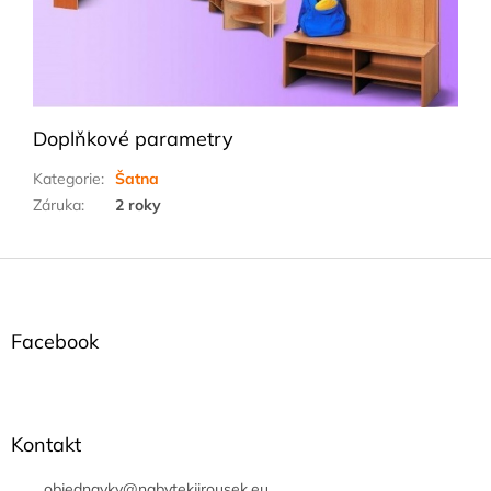
Doplňkové parametry
Kategorie
:
Šatna
Záruka
:
2 roky
Z
á
p
a
Facebook
t
í
Kontakt
objednavky
@
nabytekjirousek.eu