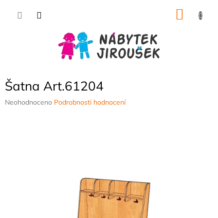
Přejít
NÁKU
na
obsah
KOŠÍK
Šatna Art.61204
Průměrné
Neohodnoceno
Podrobnosti hodnocení
hodnocení
produktu
je
0,0
z
5
hvězdiček.