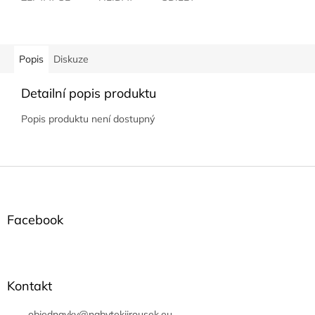
Popis
Diskuze
Detailní popis produktu
Popis produktu není dostupný
Z
á
p
a
Facebook
t
í
Kontakt
objednavky
@
nabytekjirousek.eu