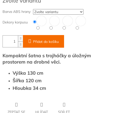
Zvolte variantu
cena:
Barva ABS hrany
Dekory korpusu
Přidat do košíku
Kompaktní šatna s trojháčky a úložným
prostorem na drobné věci.
Výška 130 cm
Šířka 120 cm
Hloubka 34 cm
ZEPTAT SE
HLÍDAT
SDÍLET