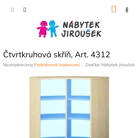
Přejít
NÁKU
na
obsah
KOŠÍK
Čtvrtkruhová skříň, Art. 4312
Průměrné
Neohodnoceno
Podrobnosti hodnocení
Značka:
Nábytek Jiroušek
hodnocení
produktu
je
0,0
z
5
hvězdiček.