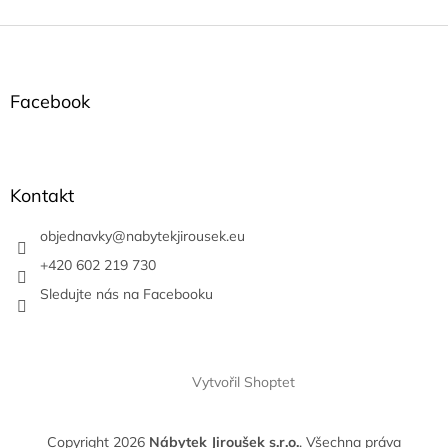
Z
á
p
a
Facebook
t
í
Kontakt
objednavky
@
nabytekjirousek.eu
+420 602 219 730
Sledujte nás na Facebooku
Vytvořil Shoptet
Copyright 2026
Nábytek Jiroušek s.r.o.
. Všechna práva