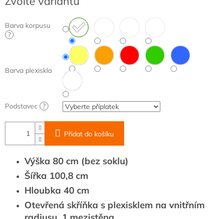
Zvolte variantu
cena:
Barva korpusu
?
Barva plexiskla
Podstavec
?
Přidat do košíku
Výška 80 cm (bez soklu)
Šířka 100,8 cm
Hloubka 40 cm
Otevřená skříňka s plexisklem na vnitřním
radiusu, 1 mezistěna