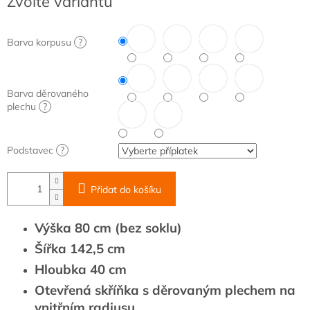
Zvolte variantu
cena:
Barva korpusu
?
Barva děrovaného
plechu
?
Podstavec
?
Přidat do košíku
Výška 80 cm (bez soklu)
Šířka 142,5 cm
Hloubka 40 cm
Otevřená skříňka s děrovaným plechem na
vnitřním radiusu