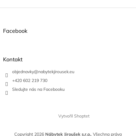
Z
á
p
a
Facebook
t
í
Kontakt
objednavky
@
nabytekjirousek.eu
+420 602 219 730
Sledujte nás na Facebooku
Vytvořil Shoptet
Copyright 2026
Nábytek Jiroušek s.r.o.
. Všechna práva