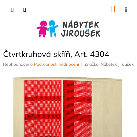
Přejít
NÁKU
na
obsah
KOŠÍK
Čtvrtkruhová skříň, Art. 4304
Průměrné
Neohodnoceno
Podrobnosti hodnocení
Značka:
Nábytek Jiroušek
hodnocení
produktu
je
0,0
z
5
hvězdiček.