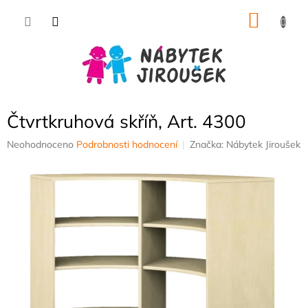
Přejít
NÁKU
na
obsah
KOŠÍK
Čtvrtkruhová skříň, Art. 4300
Průměrné
Neohodnoceno
Podrobnosti hodnocení
Značka:
Nábytek Jiroušek
hodnocení
produktu
je
0,0
z
5
hvězdiček.