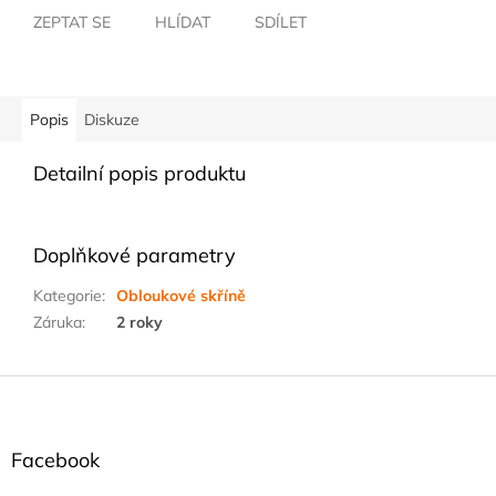
ZEPTAT SE
HLÍDAT
SDÍLET
Popis
Diskuze
Detailní popis produktu
Doplňkové parametry
Kategorie
:
Obloukové skříně
Záruka
:
2 roky
Z
á
p
a
Facebook
t