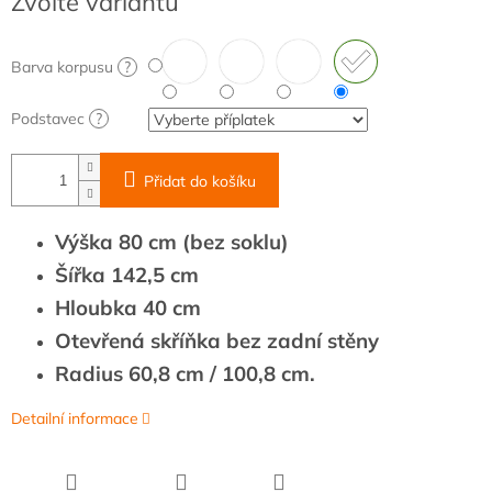
Zvolte variantu
cena:
Barva korpusu
?
Podstavec
?
Přidat do košíku
Výška 80 cm (bez soklu)
Šířka 142,5 cm
Hloubka 40 cm
Otevřená skříňka bez zadní stěny
Radius 60,8 cm / 100,8 cm.
Detailní informace