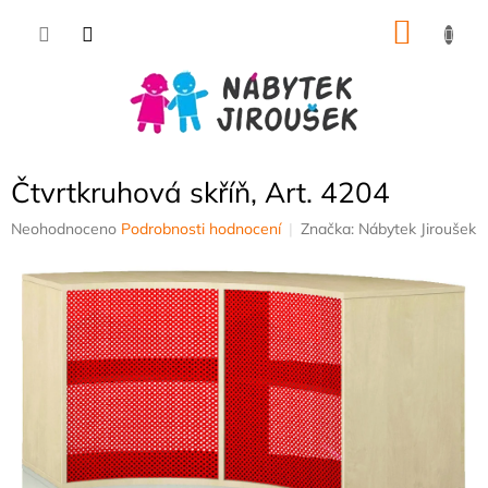
Přejít
NÁKU
na
obsah
KOŠÍK
Čtvrtkruhová skříň, Art. 4204
Průměrné
Neohodnoceno
Podrobnosti hodnocení
Značka:
Nábytek Jiroušek
hodnocení
produktu
je
0,0
z
5
hvězdiček.