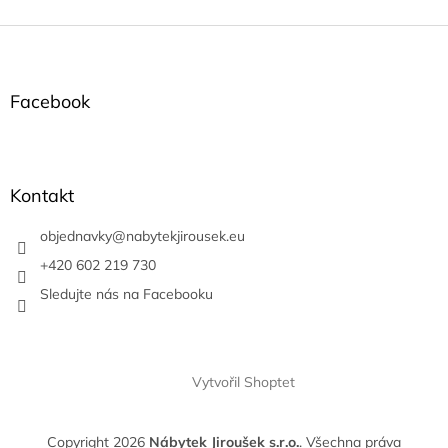
Z
á
p
a
Facebook
t
í
Kontakt
objednavky
@
nabytekjirousek.eu
+420 602 219 730
Sledujte nás na Facebooku
Vytvořil Shoptet
Copyright 2026
Nábytek Jiroušek s.r.o.
. Všechna práva