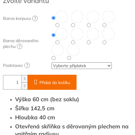
Zvolte variantu
cena:
Barva korpusu
?
Barva děrovaného
plechu
?
Podstavec
?
Přidat do košíku
Výška 60 cm (bez soklu)
Šířka 142,5 cm
Hloubka 40 cm
Otevřená skříňka s děrovaným plechem na
vnitřním radiusu