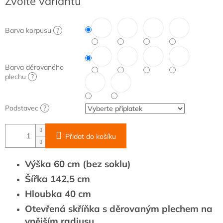
Zvolte variantu
cena:
Barva korpusu
?
Barva děrovaného
plechu
?
Podstavec
?
Přidat do košíku
Výška 60 cm (bez soklu)
Šířka 142,5 cm
Hloubka 40 cm
Otevřená skříňka s děrovaným plechem na
vnějším radiusu