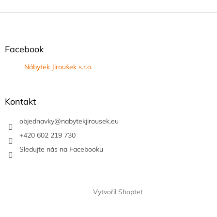
Z
á
p
a
Facebook
t
Nábytek Jiroušek s.r.o.
í
Kontakt
objednavky
@
nabytekjirousek.eu
+420 602 219 730
Sledujte nás na Facebooku
Vytvořil Shoptet