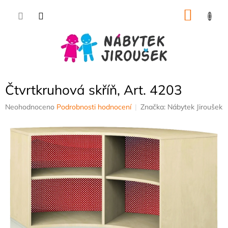
Přejít
NÁKU
na
obsah
KOŠÍK
Čtvrtkruhová skříň, Art. 4203
Průměrné
Neohodnoceno
Podrobnosti hodnocení
Značka:
Nábytek Jiroušek
hodnocení
produktu
je
0,0
z
5
hvězdiček.