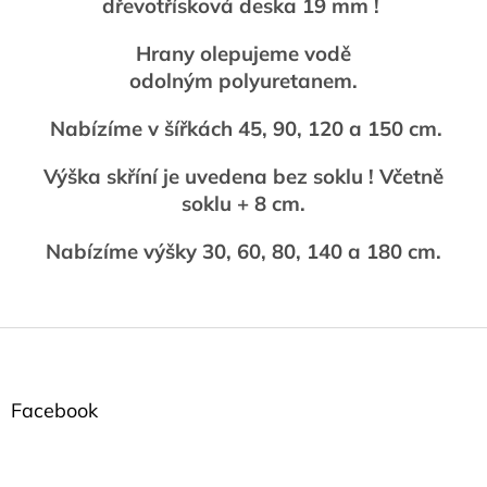
dřevotřísková deska 19 mm !
Hrany olepujeme vodě
odolným polyuretanem.
Nabízíme v šířkách 45, 90, 120 a 150 cm.
Výška skříní je uvedena bez soklu ! Včetně
soklu + 8 cm.
Nabízíme výšky 30, 60, 80, 140 a 180 cm.
Z
á
p
a
Facebook
t
í