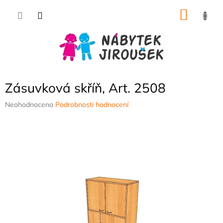
Přejít
NÁKU
na
obsah
KOŠÍK
Zásuvková skříň, Art. 2508
Průměrné
Neohodnoceno
Podrobnosti hodnocení
hodnocení
produktu
je
0,0
z
5
hvězdiček.