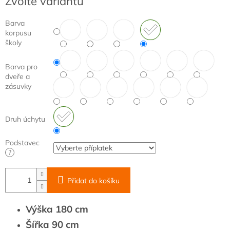
Zvolte variantu
cena:
Barva
korpusu
školy
Barva pro
dveře a
zásuvky
Druh úchytu
Podstavec
?
Přidat do košíku
Výška 180 cm
Šířka 90 cm