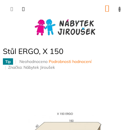
Přejít
NÁKU
na
obsah
KOŠÍK
Stůl ERGO, X 150
Průměrné
Neohodnoceno
Podrobnosti hodnocení
Tip
hodnocení
Značka:
Nábytek Jiroušek
produktu
je
0,0
z
5
hvězdiček.