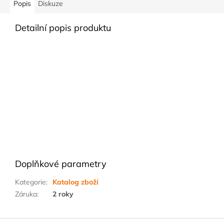
Popis
Diskuze
Detailní popis produktu
Doplňkové parametry
Kategorie
:
Katalog zboží
Záruka
:
2 roky
Z