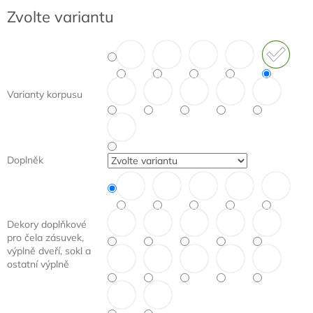
Měrná
Zvolte variantu
cena:
Varianty korpusu
Doplněk
Dekory doplňkové
pro čela zásuvek,
výplně dveří, sokl a
ostatní výplně