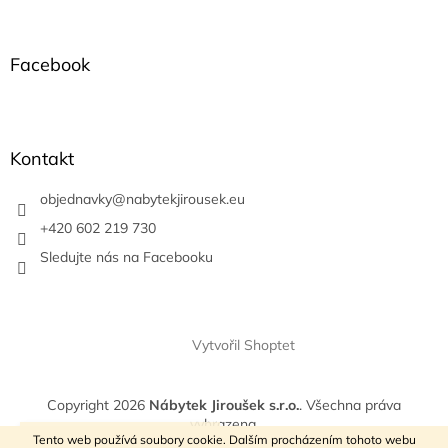
á
p
a
Facebook
t
í
Kontakt
objednavky
@
nabytekjirousek.eu
+420 602 219 730
Sledujte nás na Facebooku
Vytvořil Shoptet
Copyright 2026
Nábytek Jiroušek s.r.o.
. Všechna práva
vyhrazena.
VÍTEJTE V NAŠEM E-SHOPU
Tento web používá soubory cookie. Dalším procházením tohoto webu