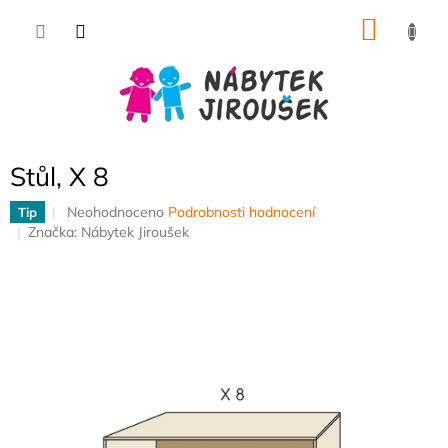
Přejít
NÁKU
na
obsah
KOŠÍK
Stůl, X 8
Průměrné
Neohodnoceno
Podrobnosti hodnocení
Tip
hodnocení
Značka:
Nábytek Jiroušek
produktu
je
0,0
z
5
hvězdiček.