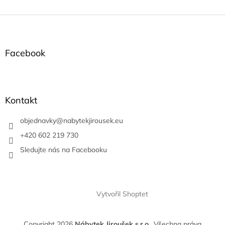
Z
á
p
a
Facebook
t
í
Kontakt
objednavky
@
nabytekjirousek.eu
+420 602 219 730
Sledujte nás na Facebooku
Vytvořil Shoptet
Copyright 2026
Nábytek Jiroušek s.r.o.
. Všechna práva