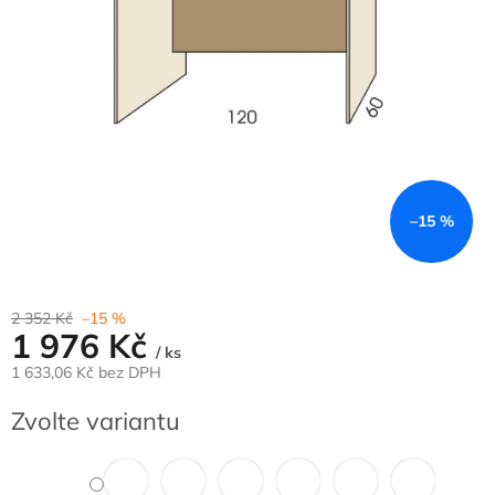
–15 %
2 352 Kč
–15 %
1 976 Kč
/ ks
1 633,06 Kč bez DPH
Měrná
Zvolte variantu
cena: