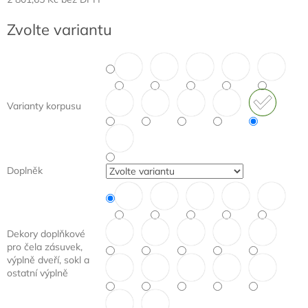
Měrná
Zvolte variantu
cena:
Varianty korpusu
Doplněk
Dekory doplňkové
pro čela zásuvek,
výplně dveří, sokl a
ostatní výplně