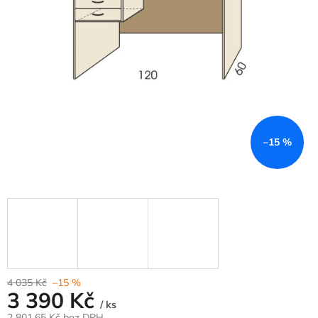
–15 %
4 035 Kč
–15 %
3 390 Kč
/ ks
2 801,65 Kč bez DPH