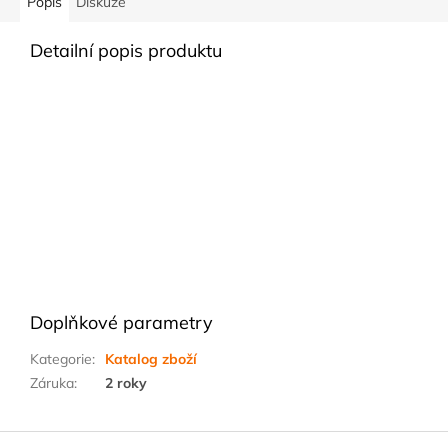
Popis
Diskuze
Detailní popis produktu
Doplňkové parametry
Kategorie
:
Katalog zboží
Záruka
:
2 roky
Z