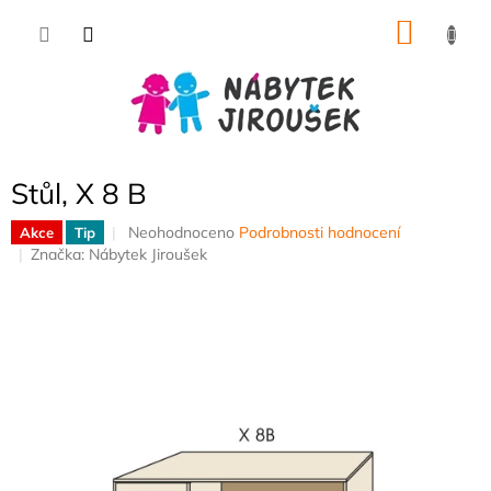
Přejít
NÁKU
na
obsah
KOŠÍK
Stůl, X 8 B
Průměrné
Neohodnoceno
Podrobnosti hodnocení
Akce
Tip
hodnocení
Značka:
Nábytek Jiroušek
produktu
je
0,0
z
5
hvězdiček.