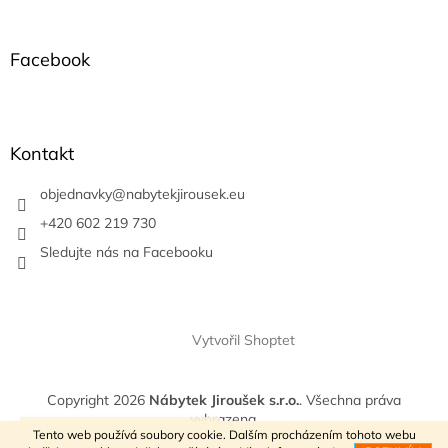
á
p
a
Facebook
t
í
Kontakt
objednavky
@
nabytekjirousek.eu
+420 602 219 730
Sledujte nás na Facebooku
Vytvořil Shoptet
Copyright 2026
Nábytek Jiroušek s.r.o.
. Všechna práva
vyhrazena.
VÍTEJTE V NAŠEM E-SHOPU
Tento web používá soubory cookie. Dalším procházením tohoto webu