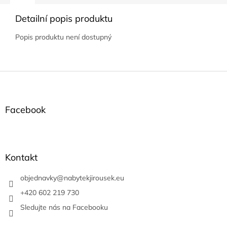
Detailní popis produktu
Popis produktu není dostupný
Z
á
p
a
Facebook
t
í
Kontakt
objednavky
@
nabytekjirousek.eu
+420 602 219 730
Sledujte nás na Facebooku