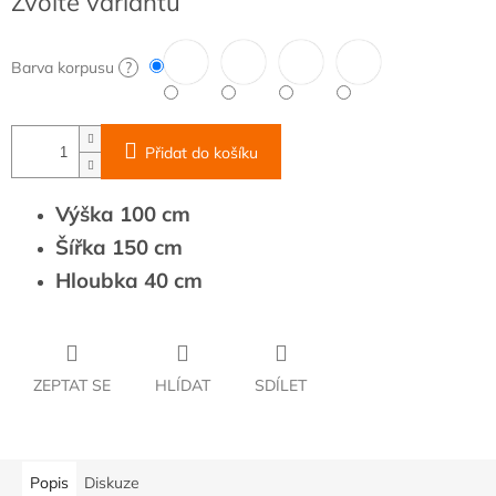
Zvolte variantu
cena:
Barva korpusu
?
Přidat do košíku
Výška 100 cm
Šířka 150 cm
Hloubka 40 cm
ZEPTAT SE
HLÍDAT
SDÍLET
Popis
Diskuze