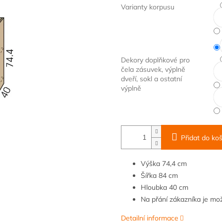
Varianty korpusu
Dekory doplňkové pro
čela zásuvek, výplně
dveří, sokl a ostatní
výplně
Přidat do koš
Výška
74,4 cm
Šířka
8
4 cm
Hloubka
40 cm
Na přání zákazníka je m
Detailní informace