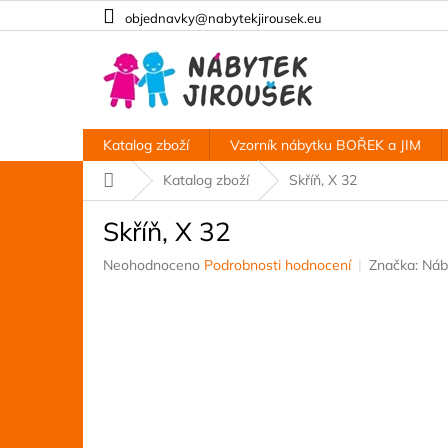
Přejít
objednavky@nabytekjirousek.eu
na
obsah
Katalog zboží
Vzorník nábytku BOŘEK a JIM
Domů
Katalog zboží
Skříň, X 32
Skříň, X 32
Průměrné
Neohodnoceno
Podrobnosti hodnocení
Značka:
Náb
hodnocení
produktu
je
0,0
z
5
hvězdiček.