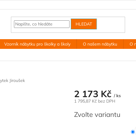
HLEDAT
Vzorník nábytku pro školky a školy
O našem nábytku
O 
ytek Jiroušek
2 173 Kč
/ ks
1 795,87 Kč bez DPH
Měrná
Zvolte variantu
cena: