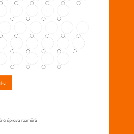
íku
ožná úprava rozměrů