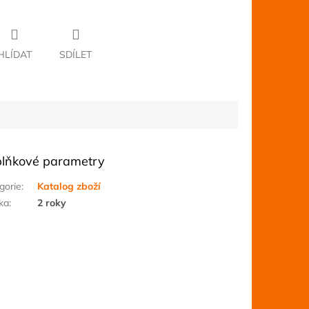
HLÍDAT
SDÍLET
lňkové parametry
gorie
:
Katalog zboží
ka
:
2 roky