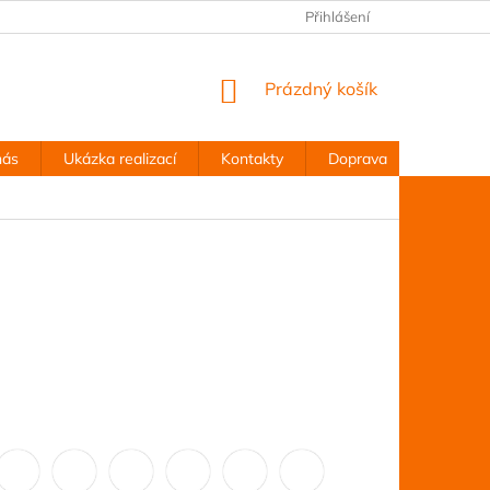
Přihlášení
NÁKUPNÍ
Prázdný košík
KOŠÍK
nás
Ukázka realizací
Kontakty
Doprava
Obchodn