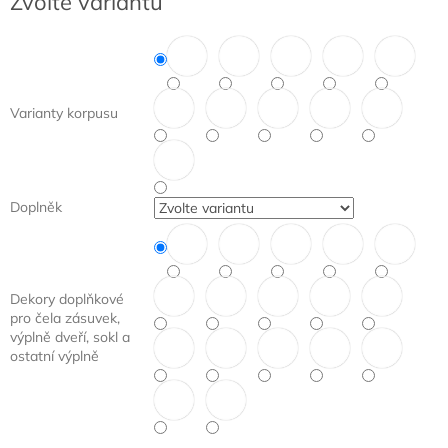
Zvolte variantu
cena:
Varianty korpusu
Doplněk
Dekory doplňkové
pro čela zásuvek,
výplně dveří, sokl a
ostatní výplně