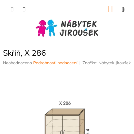
Přejít
NÁKU
na
obsah
KOŠÍK
Skříň, X 286
Průměrné
Neohodnoceno
Podrobnosti hodnocení
Značka:
Nábytek Jiroušek
hodnocení
produktu
je
0,0
z
5
hvězdiček.