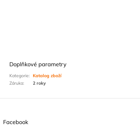
Doplňkové parametry
Kategorie
:
Katalog zboží
Záruka
:
2 roky
Z
á
p
a
Facebook
t
í