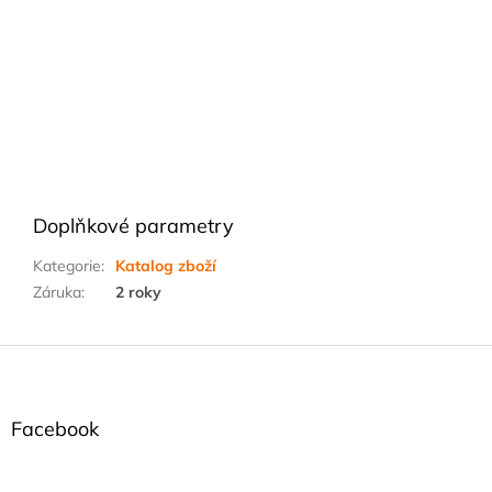
Doplňkové parametry
Kategorie
:
Katalog zboží
Záruka
:
2 roky
Z
á
p
a
Facebook
t
í