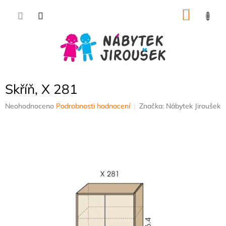
Přejít
NÁKU
na
obsah
KOŠÍK
Skříň, X 281
Průměrné
Neohodnoceno
Podrobnosti hodnocení
Značka:
Nábytek Jiroušek
hodnocení
produktu
je
0,0
z
5
hvězdiček.