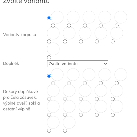
Zvolte variantu
cena:
Varianty korpusu
Doplněk
Dekory doplňkové
pro čela zásuvek,
výplně dveří, sokl a
ostatní výplně