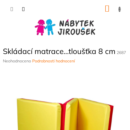
Přejít
NÁKU
na
obsah
KOŠÍK
Skládací matrace...tloušťka 8 cm
2687
Průměrné
Neohodnoceno
Podrobnosti hodnocení
hodnocení
produktu
je
0,0
z
5
hvězdiček.