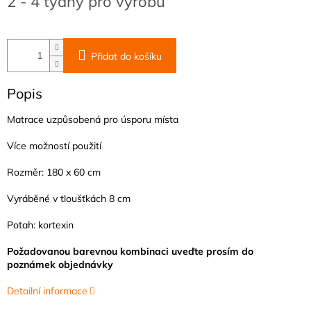
2 - 4 týdny pro výrobu
cena:
Přidat do košíku
Popis
Matrace uzpůsobená pro úsporu místa
Více možností použití
Rozměr: 180 x 60 cm
Vyráběné v tloušťkách 8 cm
Potah: kortexin
Požadovanou barevnou kombinaci uveďte prosím do
poznámek objednávky
Detailní informace