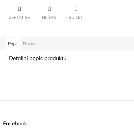
ZEPTAT SE
HLÍDAT
SDÍLET
Popis
Diskuze
Detailní popis produktu
Z
á
p
a
Facebook
t