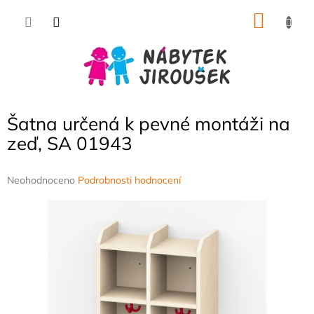
Přejít
NÁKU
na
obsah
KOŠÍK
Šatna určená k pevné montáži na
zeď, SA 01943
Průměrné
Neohodnoceno
Podrobnosti hodnocení
hodnocení
produktu
je
0,0
z
5
hvězdiček.