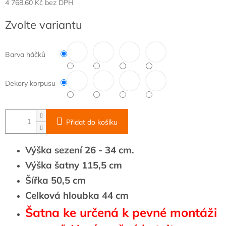
4 768,60 Kč bez DPH
Měrná
Zvolte variantu
cena:
Barva háčků
Dekory korpusu
Přidat do košíku
Výška sezení 26 - 34 cm.
Výška šatny 115,5 cm
Šířka 50,5 cm
Celková hloubka 44 cm
Šatna ke určená k pevné montáži