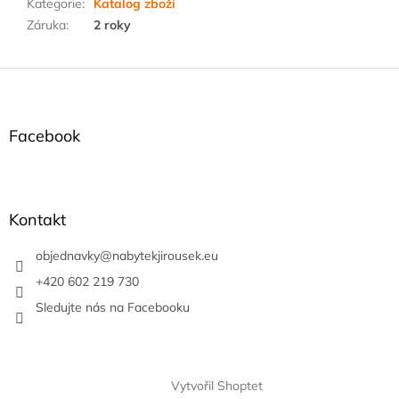
Kategorie
:
Katalog zboží
Záruka
:
2 roky
Z
á
p
a
Facebook
t
í
Kontakt
objednavky
@
nabytekjirousek.eu
+420 602 219 730
Sledujte nás na Facebooku
Vytvořil Shoptet