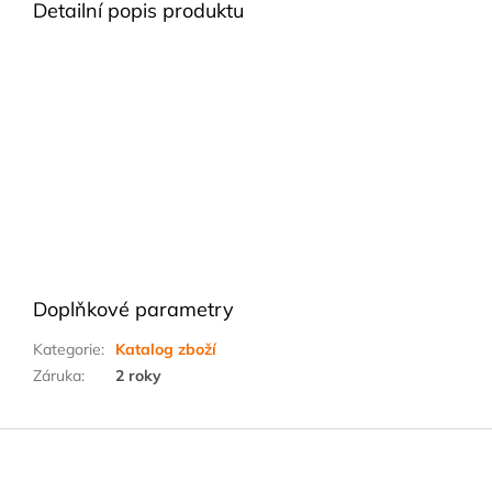
Detailní popis produktu
Doplňkové parametry
Kategorie
:
Katalog zboží
Záruka
:
2 roky
Z
á
p