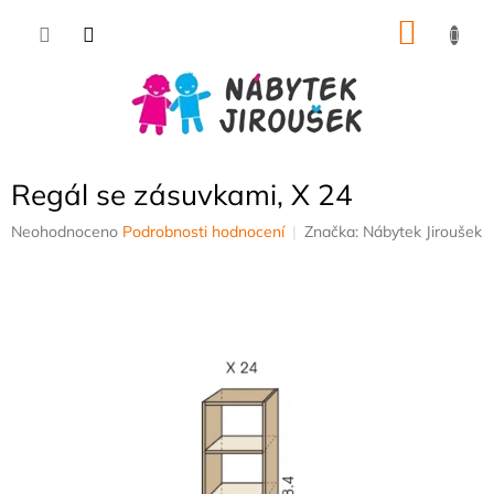
Přejít
NÁKU
na
obsah
KOŠÍK
Regál se zásuvkami, X 24
Průměrné
Neohodnoceno
Podrobnosti hodnocení
Značka:
Nábytek Jiroušek
hodnocení
produktu
je
0,0
z
5
hvězdiček.