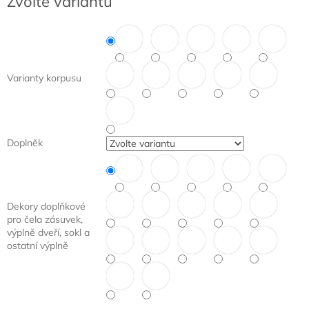
Zvolte variantu
cena:
Varianty korpusu
Doplněk
Dekory doplňkové
pro čela zásuvek,
výplně dveří, sokl a
ostatní výplně