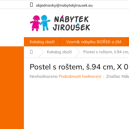
Přejít
objednavky@nabytekjirousek.eu
na
obsah
Katalog zboží
Vzorník nábytku BOŘEK a JIM
Domů
Katalog zboží
Postel s roštem, š.94 cm
Postel s roštem, š.94 cm, X 
Průměrné
Neohodnoceno
Podrobnosti hodnocení
Značka:
Náb
hodnocení
produktu
je
0,0
z
5
hvězdiček.