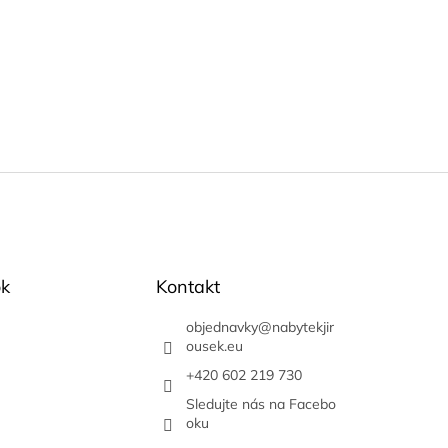
k
Kontakt
objednavky
@
nabytekjir
ousek.eu
+420 602 219 730
Sledujte nás na Facebo
oku