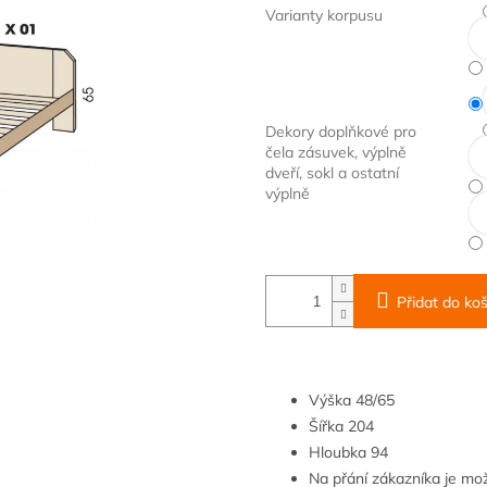
Varianty korpusu
Dekory doplňkové pro
čela zásuvek, výplně
dveří, sokl a ostatní
výplně
Přidat do koš
Výška
48/65
Šířka
204
Hloubka
9
4
Na přání zákazníka je m