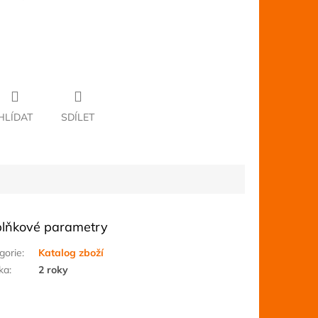
HLÍDAT
SDÍLET
lňkové parametry
gorie
:
Katalog zboží
ka
:
2 roky