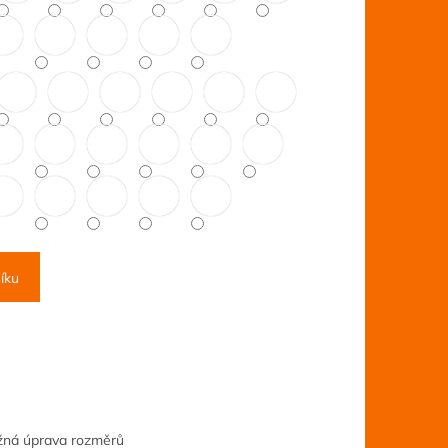
íku
ožná úprava rozměrů