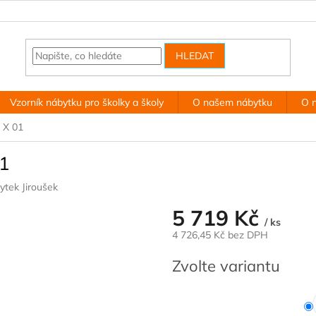
HLEDAT
Vzorník nábytku pro školky a školy
O našem nábytku
O 
, X 01
01
ytek Jiroušek
5 719 Kč
/ ks
4 726,45 Kč bez DPH
Měrná
Zvolte variantu
cena: