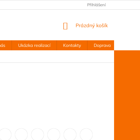
Přihlášení
NÁKUPNÍ
Prázdný košík
KOŠÍK
nás
Ukázka realizací
Kontakty
Doprava
Obchodn