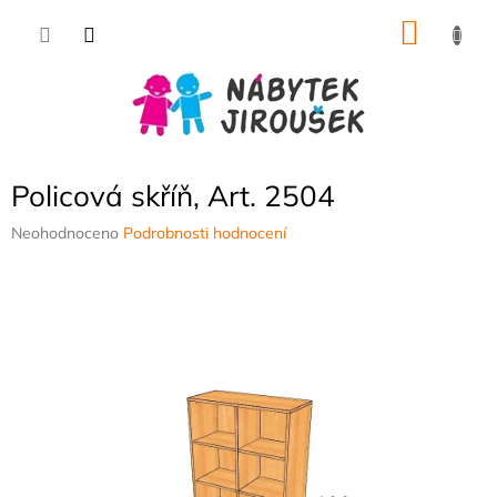
Přejít
NÁKU
na
obsah
KOŠÍK
Policová skříň, Art. 2504
Průměrné
Neohodnoceno
Podrobnosti hodnocení
hodnocení
produktu
je
0,0
z
5
hvězdiček.