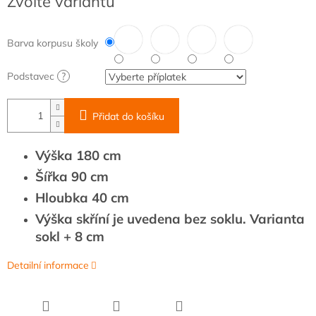
Zvolte variantu
cena:
Barva korpusu školy
Podstavec
?
Přidat do košíku
Výška 180 cm
Šířka 90 cm
Hloubka 40 cm
Výška skříní je uvedena bez soklu. Varianta
sokl + 8 cm
Detailní informace