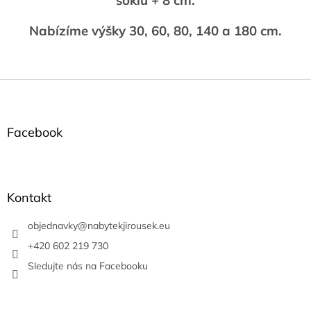
soklu + 8 cm.
Nabízíme výšky 30, 60, 80, 140 a 180 cm.
Z
á
p
a
Facebook
t
í
Kontakt
objednavky
@
nabytekjirousek.eu
+420 602 219 730
Sledujte nás na Facebooku