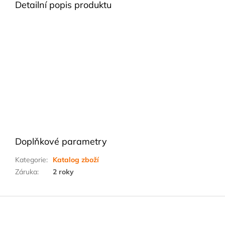
Detailní popis produktu
Doplňkové parametry
Kategorie
:
Katalog zboží
Záruka
:
2 roky
Z
á
p