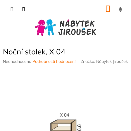
Přejít
NÁKU
na
obsah
KOŠÍK
Noční stolek, X 04
Průměrné
Neohodnoceno
Podrobnosti hodnocení
Značka:
Nábytek Jiroušek
hodnocení
produktu
je
0,0
z
5
hvězdiček.