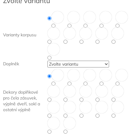
Zvolte variantu
cena:
Varianty korpusu
Doplněk
Dekory doplňkové
pro čela zásuvek,
výplně dveří, sokl a
ostatní výplně