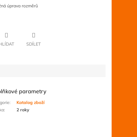
ožná úprava rozměrů
HLÍDAT
SDÍLET
lňkové parametry
gorie
:
Katalog zboží
ka
:
2 roky