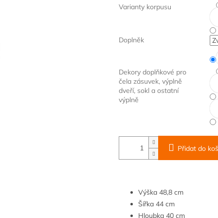
Varianty korpusu
Doplněk
Dekory doplňkové pro
čela zásuvek, výplně
dveří, sokl a ostatní
výplně
Přidat do koš
Výška
48,8
cm
Šířka
4
4 cm
Hloubka
40 cm