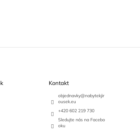
k
Kontakt
objednavky
@
nabytekjir
ousek.eu
+420 602 219 730
Sledujte nás na Facebo
oku