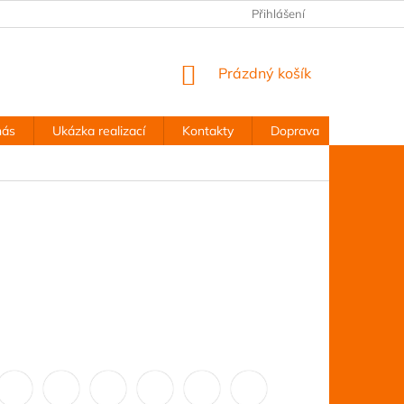
Přihlášení
NÁKUPNÍ
Prázdný košík
KOŠÍK
nás
Ukázka realizací
Kontakty
Doprava
Obchodn