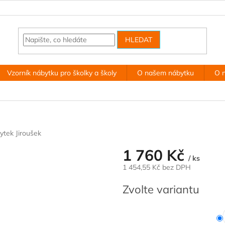
HLEDAT
Vzorník nábytku pro školky a školy
O našem nábytku
O 
ytek Jiroušek
1 760 Kč
/ ks
1 454,55 Kč bez DPH
Měrná
Zvolte variantu
cena: