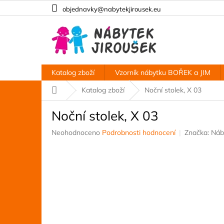
Přejít
objednavky@nabytekjirousek.eu
na
obsah
Katalog zboží
Vzorník nábytku BOŘEK a JIM
Domů
Katalog zboží
Noční stolek, X 03
Noční stolek, X 03
Průměrné
Neohodnoceno
Podrobnosti hodnocení
Značka:
Náb
hodnocení
produktu
je
0,0
z
5
hvězdiček.