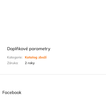
Doplňkové parametry
Kategorie
:
Katalog zboží
Záruka
:
2 roky
Z
á
p
a
Facebook
t
í