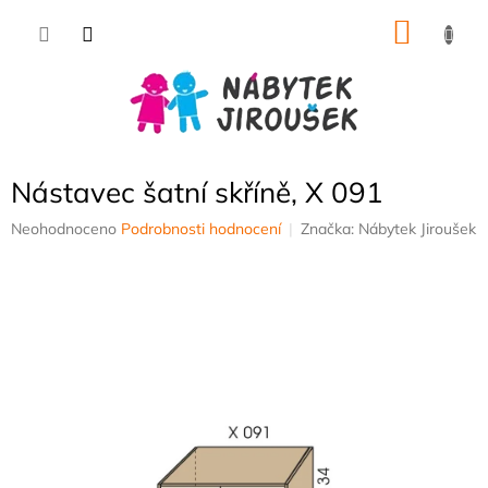
Přejít
NÁKU
na
obsah
KOŠÍK
Nástavec šatní skříně, X 091
Průměrné
Neohodnoceno
Podrobnosti hodnocení
Značka:
Nábytek Jiroušek
hodnocení
produktu
je
0,0
z
5
hvězdiček.