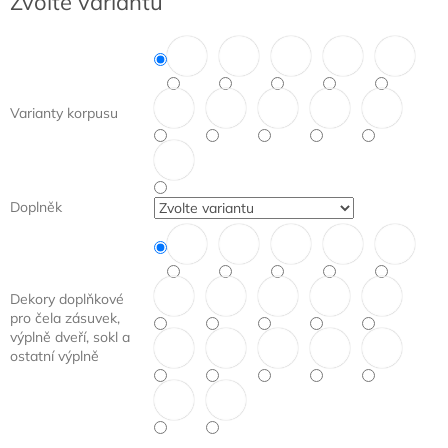
Zvolte variantu
cena:
Varianty korpusu
Doplněk
Dekory doplňkové
pro čela zásuvek,
výplně dveří, sokl a
ostatní výplně