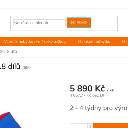
HLEDAT
Vzorník nábytku pro školky a školy
O našem nábytku
O 
5...8 dílů
8 dílů
2680
5 890 Kč
/ ks
4 867,77 Kč bez DPH
Měrná
2 - 4 týdny pro výr
cena: