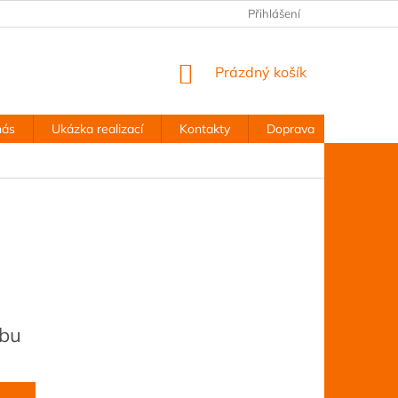
Přihlášení
NÁKUPNÍ
Prázdný košík
KOŠÍK
nás
Ukázka realizací
Kontakty
Doprava
Obchodn
obu