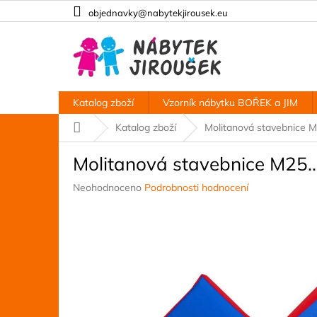
Přejít
objednavky@nabytekjirousek.eu
na
obsah
Katalog zboží
Vzorník nábytku BOŘEK a JIM
Domů
Katalog zboží
Molitanová stavebnice M2
Molitanová stavebnice M25...
Průměrné
Neohodnoceno
Podrobnosti hodnocení
hodnocení
produktu
je
0,0
z
5
hvězdiček.