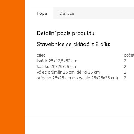
Popis
Diskuze
Detailní popis produktu
Stavebnice se skládá z 8 dílů:
dílec
poče
kvádr 25x12,5x50 cm
2
kostka 25x25x25 cm
2
válec průměr 25 cm, délka 25 cm
2
střecha 25x25 cm (z krychle 25x25x25 cm)
2
Z
á
p