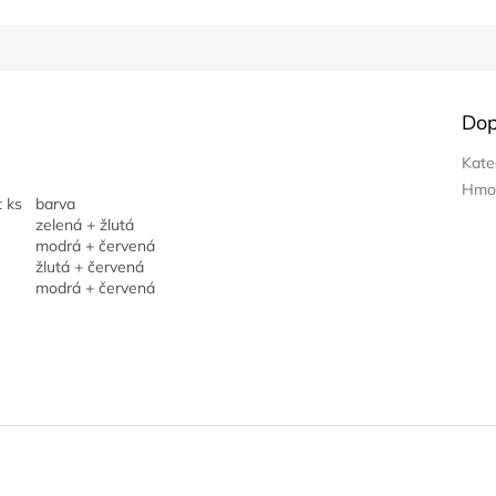
Dop
Kate
Hmo
t ks
barva
zelená + žlutá
modrá + červená
žlutá + červená
modrá + červená