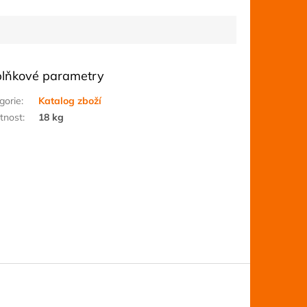
lňkové parametry
gorie
:
Katalog zboží
tnost
:
18 kg