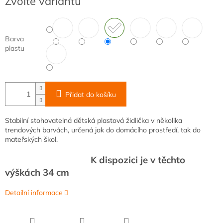
Zvolte variantu
cena:
Barva
plastu
Přidat do košíku
Stabilní stohovatelná dětská plastová židlička v několika
trendových barvách, určená jak do domácího prostředí, tak do
mateřských škol.
K dispozici je v těchto
výškách
34 cm
Detailní informace