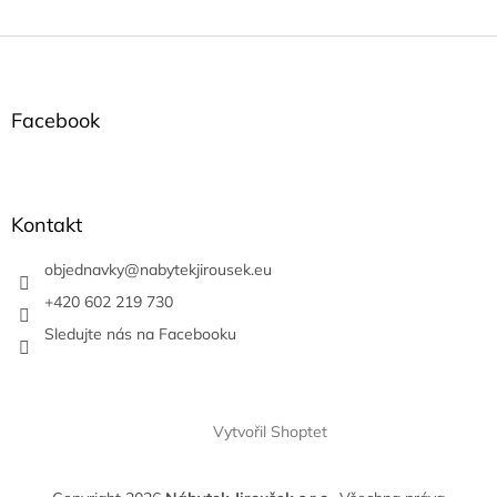
Z
á
p
a
Facebook
t
í
Kontakt
objednavky
@
nabytekjirousek.eu
+420 602 219 730
Sledujte nás na Facebooku
Vytvořil Shoptet