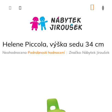
Přejít
NÁKU
na
obsah
KOŠÍK
Helene Piccola, výška sedu 34 cm
Průměrné
Neohodnoceno
Podrobnosti hodnocení
Značka:
Nábytek Jiroušek
hodnocení
produktu
je
0,0
z
5
hvězdiček.