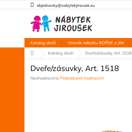
Přejít
objednavky@nabytekjirousek.eu
na
obsah
Katalog zboží
Vzorník nábytku BOŘEK a JIM
Domů
Katalog zboží
Dveře/zásuvky, Art. 1518
Dveře/zásuvky, Art. 1518
Průměrné
Neohodnoceno
Podrobnosti hodnocení
hodnocení
produktu
je
0,0
z
5
hvězdiček.