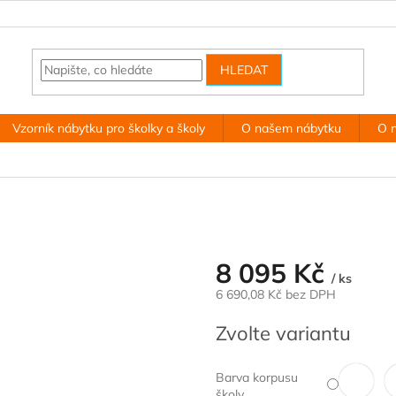
HLEDAT
Vzorník nábytku pro školky a školy
O našem nábytku
O 
8 095 Kč
/ ks
6 690,08 Kč
bez DPH
Měrná
Zvolte variantu
cena:
Barva korpusu
školy