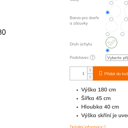
Barva pro dveře
a zásuvky
Druh úchytu
Podstavec
?
Přidat do koš
Výška 180 cm
Šířka 45 cm
Hloubka 40 cm
Výška skříní je uv
Detailní informace