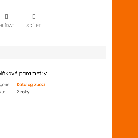
HLÍDAT
SDÍLET
lňkové parametry
gorie
:
Katalog zboží
ka
:
2 roky