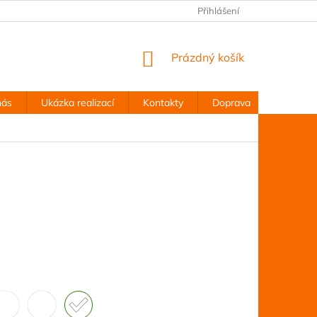
Přihlášení
NÁKUPNÍ
Prázdný košík
KOŠÍK
nás
Ukázka realizací
Kontakty
Doprava
Obchodn