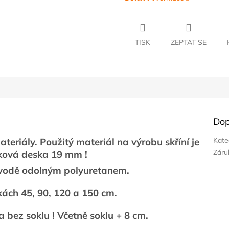
TISK
ZEPTAT SE
Dop
teriály. Použitý materiál na výrobu skříní je
Kate
Záru
sková deska 19 mm !
vodě odolným polyuretanem.
kách 45, 90, 120 a 150 cm.
a bez soklu ! Včetně soklu + 8 cm.