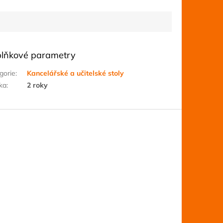
lňkové parametry
gorie
:
Kancelářské a učitelské stoly
ka
:
2 roky