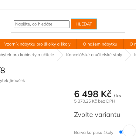
HLEDAT
Vzorník nábytku pro školky a školy
O našem nábytku
O 
bytek pro kabinety a učitele
Kancelářské a učitelské stoly
/8
ytek Jiroušek
6 498 Kč
/ ks
5 370,25 Kč bez DPH
Měrná
Zvolte variantu
cena:
Barva korpusu školy