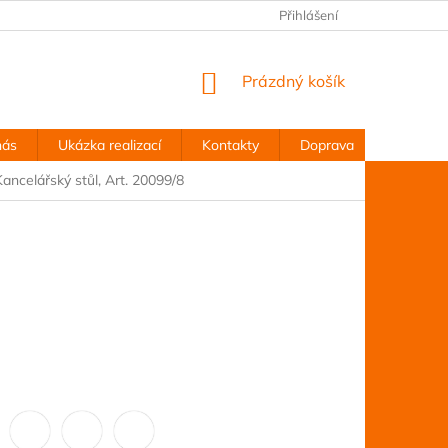
Přihlášení
NÁKUPNÍ
Prázdný košík
KOŠÍK
nás
Ukázka realizací
Kontakty
Doprava
Obchodn
Kancelářský stůl, Art. 20099/8