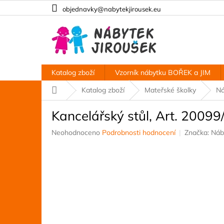
Přejít
objednavky@nabytekjirousek.eu
na
obsah
Katalog zboží
Vzorník nábytku BOŘEK a JIM
Domů
Katalog zboží
Mateřské školky
Ná
Kancelářský stůl, Art. 20099
Průměrné
Neohodnoceno
Podrobnosti hodnocení
Značka:
Náb
hodnocení
produktu
je
0,0
z
5
hvězdiček.