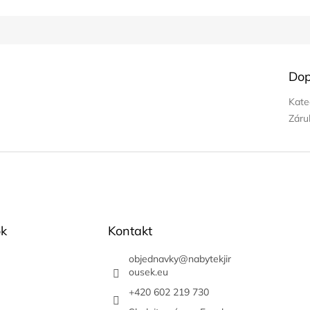
Dop
Kate
Záru
k
Kontakt
objednavky
@
nabytekjir
ousek.eu
+420 602 219 730