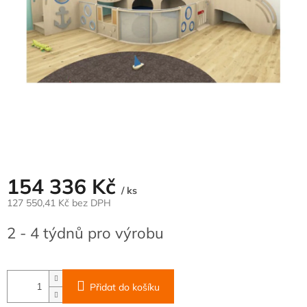
154 336 Kč
/ ks
127 550,41 Kč bez DPH
Měrná
2 - 4 týdnů pro výrobu
cena:
Přidat do košíku