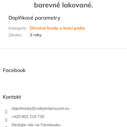
barevně lakované.
Doplňkové parametry
Kategorie
:
Dřevěné hrady a hrací podia
Záruka
:
2 roky
Z
á
p
a
Facebook
t
í
Kontakt
objednavky
@
nabytekjirousek.eu
+420 602 219 730
Sledujte nás na Facebooku