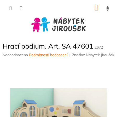
Přejít
NÁKU
na
obsah
KOŠÍK
Hrací podium, Art. SA 47601
2672
Průměrné
Neohodnoceno
Podrobnosti hodnocení
Značka:
Nábytek Jiroušek
hodnocení
produktu
je
0,0
z
5
hvězdiček.