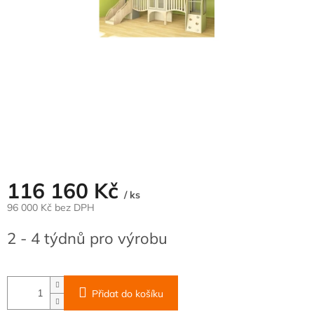
116 160 Kč
/ ks
96 000 Kč bez DPH
Měrná
2 - 4 týdnů pro výrobu
cena:
Přidat do košíku