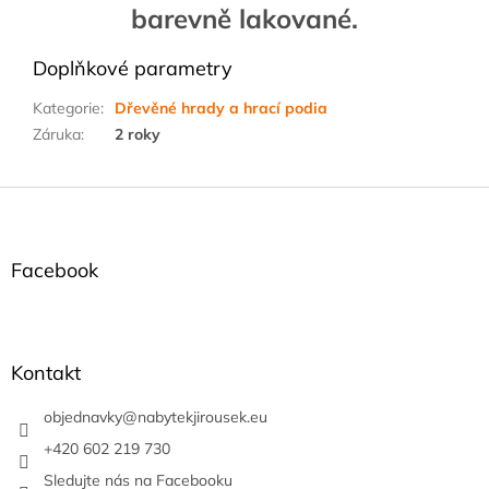
barevně lakované.
Doplňkové parametry
Kategorie
:
Dřevěné hrady a hrací podia
Záruka
:
2 roky
Z
á
p
a
Facebook
t
í
Kontakt
objednavky
@
nabytekjirousek.eu
+420 602 219 730
Sledujte nás na Facebooku