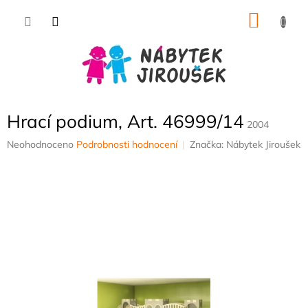
Přejít
NÁKU
na
obsah
KOŠÍK
Hrací podium, Art. 46999/14
2004
Průměrné
Neohodnoceno
Podrobnosti hodnocení
Značka:
Nábytek Jiroušek
hodnocení
produktu
je
0,0
z
5
hvězdiček.