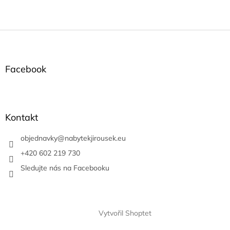
Z
á
p
a
Facebook
t
í
Kontakt
objednavky
@
nabytekjirousek.eu
+420 602 219 730
Sledujte nás na Facebooku
Vytvořil Shoptet