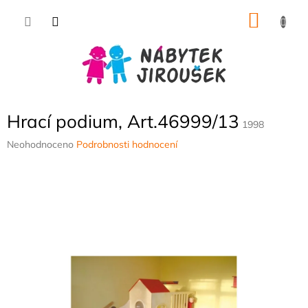
Přejít
NÁKU
na
obsah
KOŠÍK
Hrací podium, Art.46999/13
1998
Průměrné
Neohodnoceno
Podrobnosti hodnocení
hodnocení
produktu
je
0,0
z
5
hvězdiček.