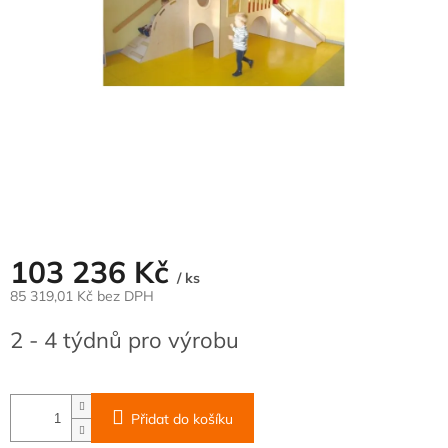
103 236 Kč
/ ks
85 319,01 Kč bez DPH
Měrná
2 - 4 týdnů pro výrobu
cena:
Přidat do košíku