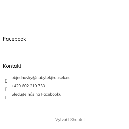
Z
á
p
a
Facebook
t
í
Kontakt
objednavky
@
nabytekjirousek.eu
+420 602 219 730
Sledujte nás na Facebooku
Vytvořil Shoptet