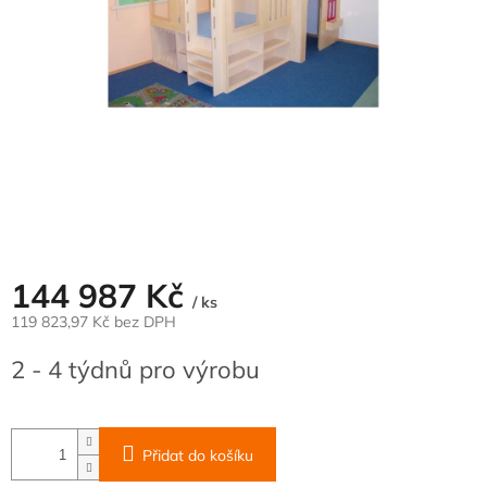
144 987 Kč
/ ks
119 823,97 Kč bez DPH
Měrná
2 - 4 týdnů pro výrobu
cena:
Přidat do košíku