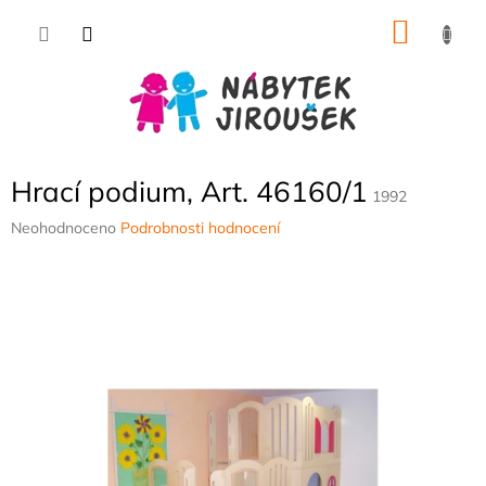
Přejít
NÁKU
na
obsah
KOŠÍK
Hrací podium, Art. 46160/1
1992
Průměrné
Neohodnoceno
Podrobnosti hodnocení
hodnocení
produktu
je
0,0
z
5
hvězdiček.