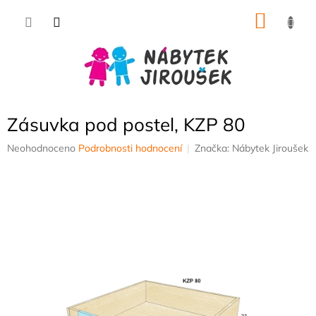
Přejít
NÁKU
na
obsah
KOŠÍK
Zásuvka pod postel, KZP 80
Průměrné
Neohodnoceno
Podrobnosti hodnocení
Značka:
Nábytek Jiroušek
hodnocení
produktu
je
0,0
z
5
hvězdiček.