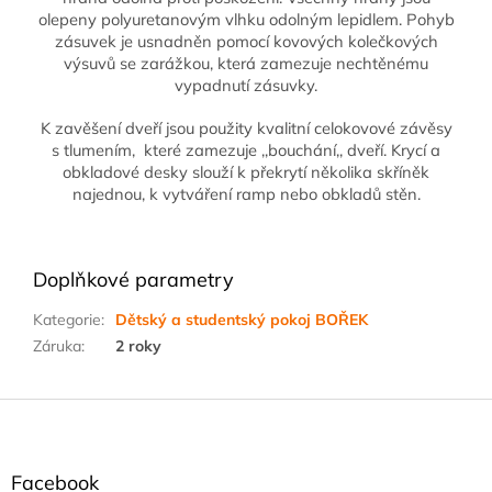
olepeny polyuretanovým vlhku odolným lepidlem. Pohyb
zásuvek je usnadněn pomocí kovových kolečkových
výsuvů se zarážkou, která zamezuje nechtěnému
vypadnutí zásuvky.
K zavěšení dveří jsou použity kvalitní celokovové závěsy
s tlumením, které zamezuje ,,bouchání,, dveří. Krycí a
obkladové desky slouží k překrytí několika skříněk
najednou, k vytváření ramp nebo obkladů stěn.
Doplňkové parametry
Kategorie
:
Dětský a studentský pokoj BOŘEK
Záruka
:
2 roky
Z
á
p
a
Facebook