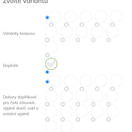
Zvolte variantu
cena:
Varianty korpusu
Doplněk
Dekory doplňkové
pro čela zásuvek,
výplně dveří, sokl a
ostatní výplně