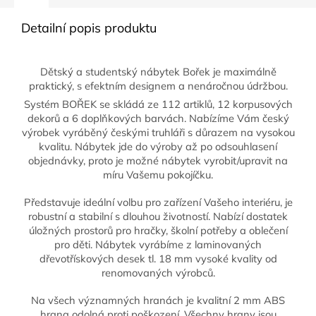
Detailní popis produktu
Dětský a studentský nábytek Bořek je maximálně
praktický, s efektním designem a nenáročnou údržbou.
Systém BOŘEK se skládá ze 112 artiklů, 12 korpusových
dekorů a 6 doplňkových barvách. Nabízíme Vám český
výrobek vyráběný českými truhláři s důrazem na vysokou
kvalitu. Nábytek jde do výroby až po odsouhlasení
objednávky, proto je možné nábytek vyrobit/upravit na
míru Vašemu pokojíčku.
Představuje ideální volbu pro zařízení Vašeho interiéru, je
robustní a stabilní s dlouhou životností. Nabízí dostatek
úložných prostorů pro hračky, školní potřeby a oblečení
pro děti. Nábytek vyrábíme z laminovaných
dřevotřískových desek tl. 18 mm vysoké kvality od
renomovaných výrobců.
Na všech významných hranách je kvalitní 2 mm ABS
hrana odolná proti poškození. Všechny hrany jsou