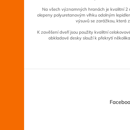
Na všech významných hranách je kvalitní 2 
olepeny polyuretanovým vlhku odolným lepidl
výsuvů se zarážkou, která
K zavěšení dveří jsou použity kvalitní celokovov
obkladové desky slouží k překrytí několik
Z
á
p
a
t
Faceboo
í