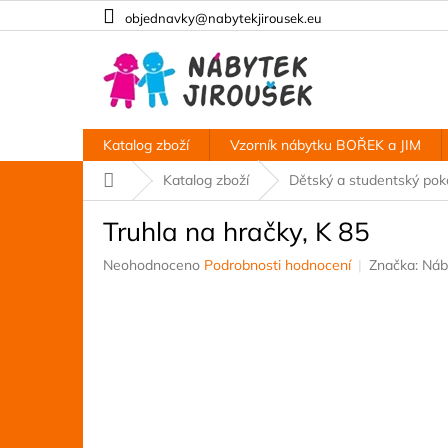
Přejít
objednavky@nabytekjirousek.eu
na
obsah
Katalog zboží
Vzorník nábytku BOŘEK a JIM
Domů
Katalog zboží
Dětský a studentský po
Truhla na hračky, K 85
Průměrné
Neohodnoceno
Podrobnosti hodnocení
Značka:
Náb
hodnocení
produktu
je
0,0
z
5
hvězdiček.