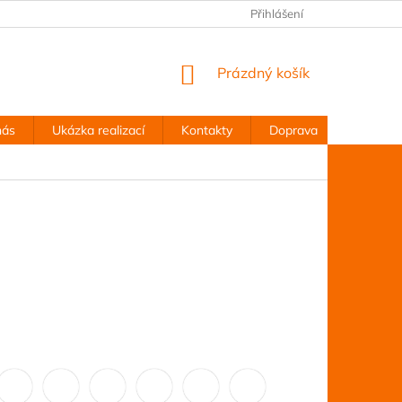
Přihlášení
NÁKUPNÍ
Prázdný košík
KOŠÍK
nás
Ukázka realizací
Kontakty
Doprava
Obchodn