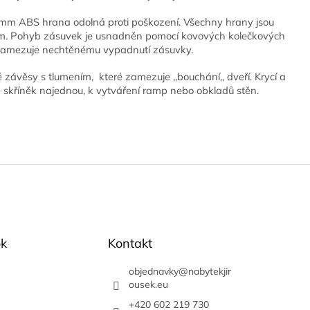
mm ABS hrana odolná proti poškození. Všechny hrany jsou
em. Pohyb zásuvek je usnadněn pomocí kovových kolečkových
 zamezuje nechtěnému vypadnutí zásuvky.
é závěsy s tlumením, které zamezuje ,,bouchání,, dveří. Krycí a
a skříněk najednou, k vytváření ramp nebo obkladů stěn.
k
Kontakt
objednavky
@
nabytekjir
ousek.eu
+420 602 219 730