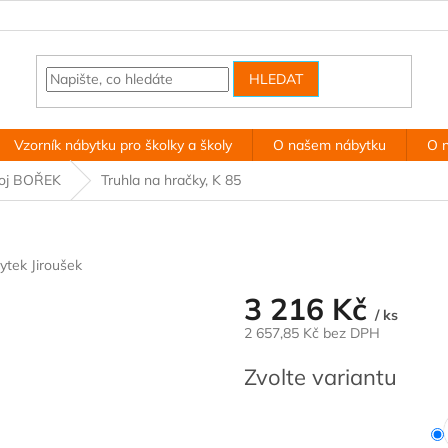
HLEDAT
Vzorník nábytku pro školky a školy
O našem nábytku
O 
koj BOŘEK
Truhla na hračky, K 85
ytek Jiroušek
3 216 Kč
/ ks
2 657,85 Kč bez DPH
Měrná
Zvolte variantu
cena: