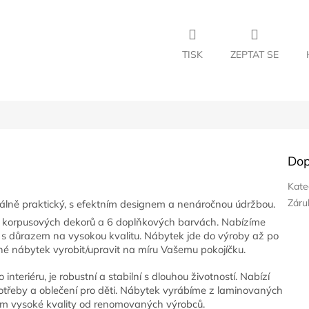
TISK
ZEPTAT SE
Dop
Kate
Záru
lně praktický, s efektním designem a nenáročnou údržbou.
2 korpusových dekorů a 6 doplňkových barvách. Nabízíme
s důrazem na vysokou kvalitu. Nábytek jde do výroby až po
né nábytek vyrobit/upravit na míru Vašemu pokojíčku.
interiéru, je robustní a stabilní s dlouhou životností. Nabízí
potřeby a oblečení pro děti. Nábytek vyrábíme z laminovaných
 mm vysoké kvality od renomovaných výrobců.