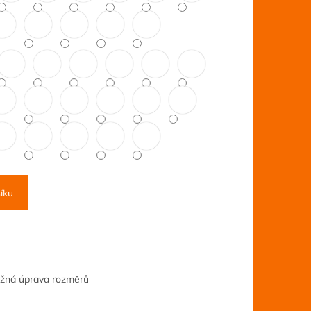
íku
ožná úprava rozměrů