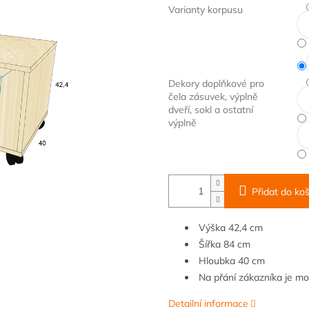
Varianty korpusu
Dekory doplňkové pro
čela zásuvek, výplně
dveří, sokl a ostatní
výplně
Přidat do koš
Výška 42,4 cm
Šířka
84
cm
Hloubka 40 cm
Na přání zákazníka je m
Detailní informace