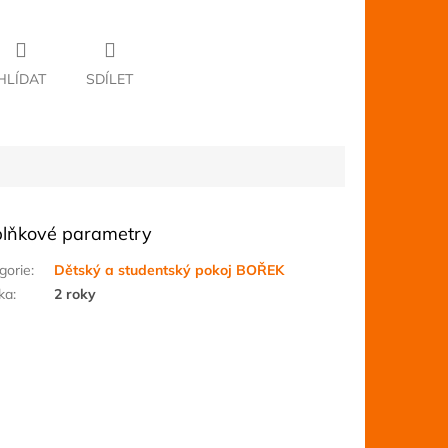
HLÍDAT
SDÍLET
lňkové parametry
gorie
:
Dětský a studentský pokoj BOŘEK
ka
:
2 roky