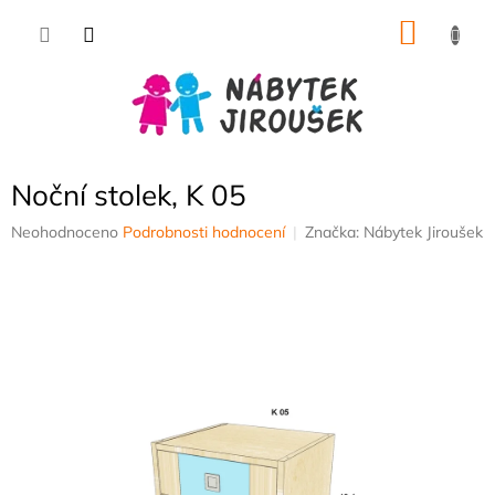
Přejít
NÁKU
na
obsah
KOŠÍK
Noční stolek, K 05
Průměrné
Neohodnoceno
Podrobnosti hodnocení
Značka:
Nábytek Jiroušek
hodnocení
produktu
je
0,0
z
5
hvězdiček.