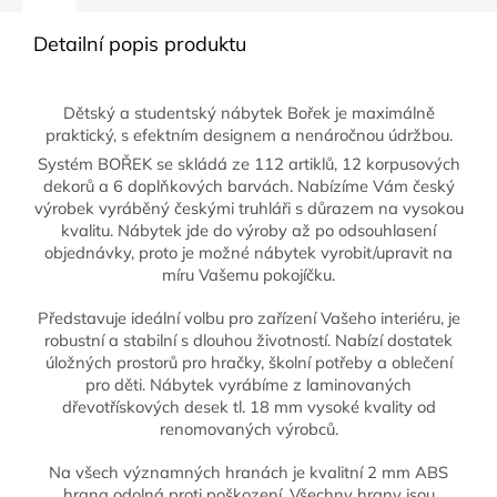
Detailní popis produktu
Dětský a studentský nábytek Bořek je maximálně
praktický, s efektním designem a nenáročnou údržbou.
Systém BOŘEK se skládá ze 112 artiklů, 12 korpusových
dekorů a 6 doplňkových barvách. Nabízíme Vám český
výrobek vyráběný českými truhláři s důrazem na vysokou
kvalitu. Nábytek jde do výroby až po odsouhlasení
objednávky, proto je možné nábytek vyrobit/upravit na
míru Vašemu pokojíčku.
Představuje ideální volbu pro zařízení Vašeho interiéru, je
robustní a stabilní s dlouhou životností. Nabízí dostatek
úložných prostorů pro hračky, školní potřeby a oblečení
pro děti. Nábytek vyrábíme z laminovaných
dřevotřískových desek tl. 18 mm vysoké kvality od
renomovaných výrobců.
Na všech významných hranách je kvalitní 2 mm ABS
hrana odolná proti poškození. Všechny hrany jsou