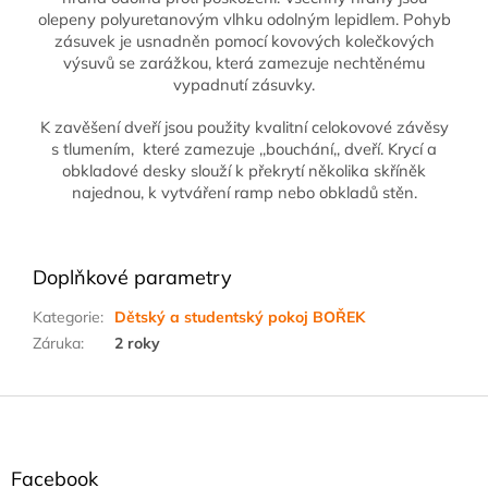
olepeny polyuretanovým vlhku odolným lepidlem. Pohyb
zásuvek je usnadněn pomocí kovových kolečkových
výsuvů se zarážkou, která zamezuje nechtěnému
vypadnutí zásuvky.
K zavěšení dveří jsou použity kvalitní celokovové závěsy
s tlumením, které zamezuje ,,bouchání,, dveří. Krycí a
obkladové desky slouží k překrytí několika skříněk
najednou, k vytváření ramp nebo obkladů stěn.
Doplňkové parametry
Kategorie
:
Dětský a studentský pokoj BOŘEK
Záruka
:
2 roky
Z
á
p
a
Facebook