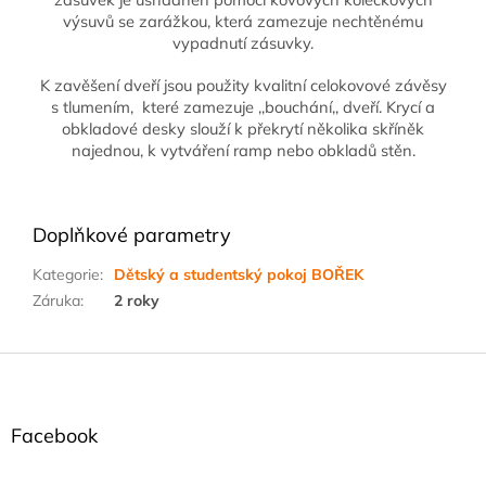
výsuvů se zarážkou, která zamezuje nechtěnému
vypadnutí zásuvky.
K zavěšení dveří jsou použity kvalitní celokovové závěsy
s tlumením, které zamezuje ,,bouchání,, dveří. Krycí a
obkladové desky slouží k překrytí několika skříněk
najednou, k vytváření ramp nebo obkladů stěn.
Doplňkové parametry
Kategorie
:
Dětský a studentský pokoj BOŘEK
Záruka
:
2 roky
Z
á
p
a
Facebook
t
í