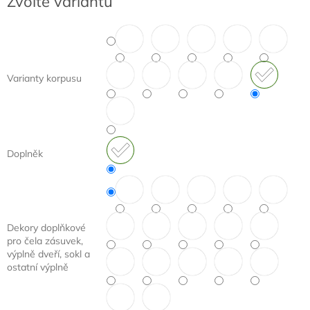
Zvolte variantu
cena:
Varianty korpusu
Doplněk
Dekory doplňkové
pro čela zásuvek,
výplně dveří, sokl a
ostatní výplně