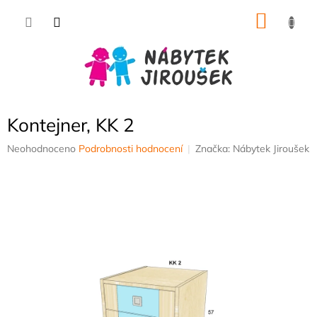
Přejít
NÁKU
na
obsah
KOŠÍK
Kontejner, KK 2
Průměrné
Neohodnoceno
Podrobnosti hodnocení
Značka:
Nábytek Jiroušek
hodnocení
produktu
je
0,0
z
5
hvězdiček.