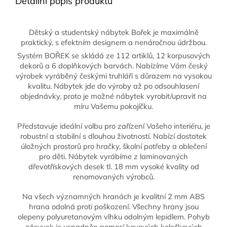
Detailní popis produktu
Dětský a studentský nábytek Bořek je maximálně
praktický, s efektním designem a nenáročnou údržbou.
Systém BOŘEK se skládá ze 112 artiklů, 12 korpusových
dekorů a 6 doplňkových barvách. Nabízíme Vám český
výrobek vyráběný českými truhláři s důrazem na vysokou
kvalitu. Nábytek jde do výroby až po odsouhlasení
objednávky, proto je možné nábytek vyrobit/upravit na
míru Vašemu pokojíčku.
Představuje ideální volbu pro zařízení Vašeho interiéru, je
robustní a stabilní s dlouhou životností. Nabízí dostatek
úložných prostorů pro hračky, školní potřeby a oblečení
pro děti. Nábytek vyrábíme z laminovaných
dřevotřískových desek tl. 18 mm vysoké kvality od
renomovaných výrobců.
Na všech významných hranách je kvalitní 2 mm ABS
hrana odolná proti poškození. Všechny hrany jsou
olepeny polyuretanovým vlhku odolným lepidlem. Pohyb
zásuvek je usnadněn pomocí kovových kolečkových