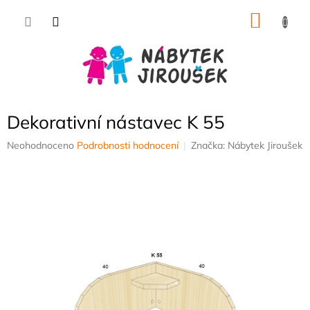
Přejít
NÁKU
na
obsah
KOŠÍK
Dekorativní nástavec K 55
Průměrné
Neohodnoceno
Podrobnosti hodnocení
Značka:
Nábytek Jiroušek
hodnocení
produktu
je
0,0
z
5
hvězdiček.