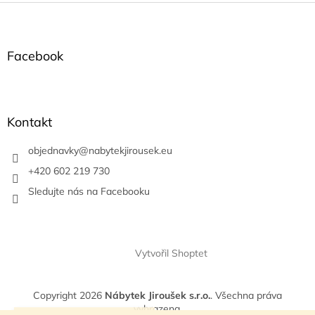
Z
á
p
a
Facebook
t
í
Kontakt
objednavky
@
nabytekjirousek.eu
+420 602 219 730
Sledujte nás na Facebooku
Vytvořil Shoptet
Copyright 2026
Nábytek Jiroušek s.r.o.
. Všechna práva
vyhrazena.