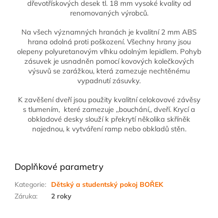
dřevotřískových desek tl. 18 mm vysoké kvality od
renomovaných výrobců.
Na všech významných hranách je kvalitní 2 mm ABS
hrana odolná proti poškození. Všechny hrany jsou
olepeny polyuretanovým vlhku odolným lepidlem. Pohyb
zásuvek je usnadněn pomocí kovových kolečkových
výsuvů se zarážkou, která zamezuje nechtěnému
vypadnutí zásuvky.
K zavěšení dveří jsou použity kvalitní celokovové závěsy
s tlumením, které zamezuje ,,bouchání,, dveří. Krycí a
obkladové desky slouží k překrytí několika skříněk
najednou, k vytváření ramp nebo obkladů stěn.
Doplňkové parametry
Kategorie
:
Dětský a studentský pokoj BOŘEK
Záruka
:
2 roky