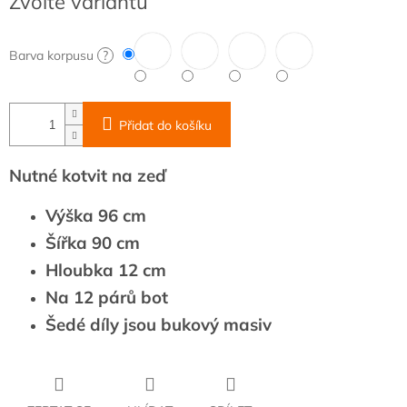
Zvolte variantu
cena:
Barva korpusu
?
Přidat do košíku
Nutné kotvit na zeď
Výška 96 cm
Šířka 90 cm
Hloubka 12 cm
Na 12 párů bot
Šedé díly jsou bukový masiv