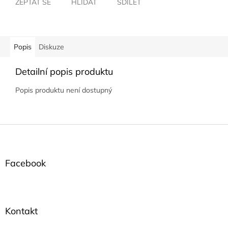
ZEPTAT SE
HLÍDAT
SDÍLET
Popis
Diskuze
Detailní popis produktu
Popis produktu není dostupný
Z
á
p
a
Facebook
t
í
Kontakt