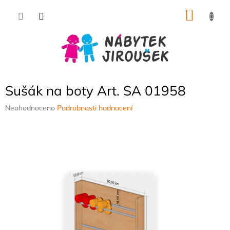
Přejít
NÁKU
na
obsah
KOŠÍK
Sušák na boty Art. SA 01958
Průměrné
Neohodnoceno
Podrobnosti hodnocení
hodnocení
produktu
je
0,0
z
5
hvězdiček.