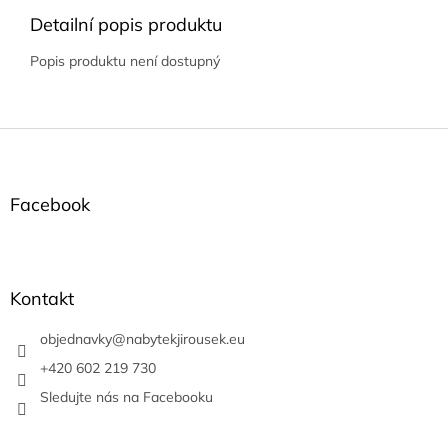
Detailní popis produktu
Popis produktu není dostupný
Z
á
p
a
Facebook
t
í
Kontakt
objednavky
@
nabytekjirousek.eu
+420 602 219 730
Sledujte nás na Facebooku