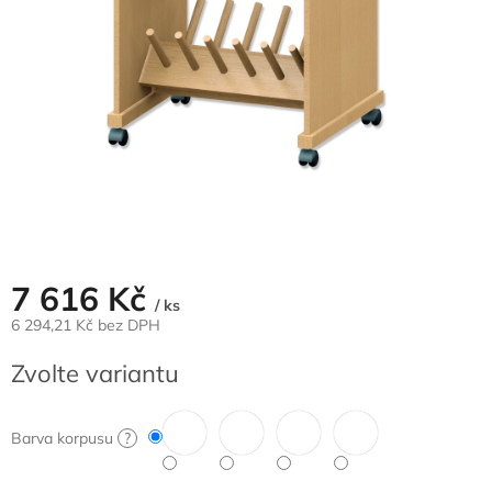
7 616 Kč
/ ks
6 294,21 Kč bez DPH
Měrná
Zvolte variantu
cena:
Barva korpusu
?