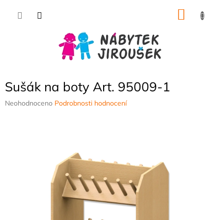
Přejít
NÁKU
na
obsah
KOŠÍK
Sušák na boty Art. 95009-1
Průměrné
Neohodnoceno
Podrobnosti hodnocení
hodnocení
produktu
je
0,0
z
5
hvězdiček.