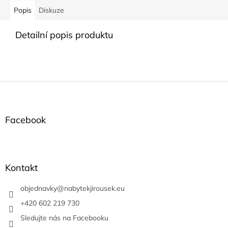
Popis
Diskuze
Detailní popis produktu
Z
á
p
a
Facebook
t
í
Kontakt
objednavky
@
nabytekjirousek.eu
+420 602 219 730
Sledujte nás na Facebooku