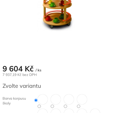
9 604 Kč
/ ks
7 937,19 Kč bez DPH
Měrná
Zvolte variantu
cena:
Barva korpusu
školy