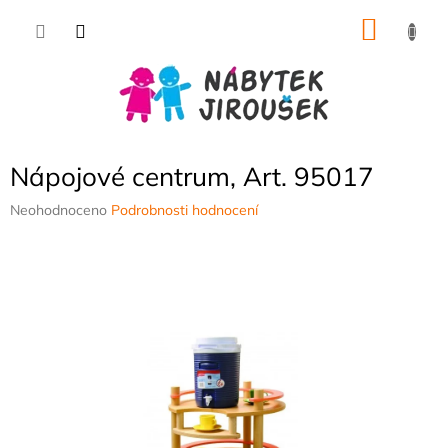
Přejít
NÁKU
na
obsah
KOŠÍK
Nápojové centrum, Art. 95017
Průměrné
Neohodnoceno
Podrobnosti hodnocení
hodnocení
produktu
je
0,0
z
5
hvězdiček.