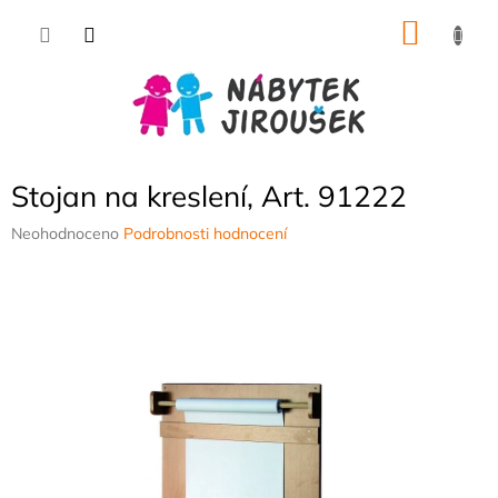
Přejít
NÁKU
na
obsah
KOŠÍK
Stojan na kreslení, Art. 91222
Průměrné
Neohodnoceno
Podrobnosti hodnocení
hodnocení
produktu
je
0,0
z
5
hvězdiček.