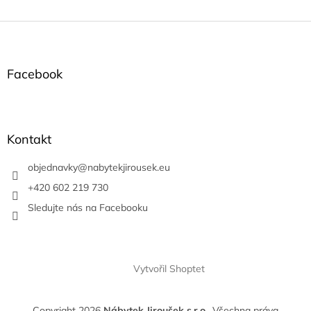
Z
á
p
a
Facebook
t
í
Kontakt
objednavky
@
nabytekjirousek.eu
+420 602 219 730
Sledujte nás na Facebooku
Vytvořil Shoptet
Copyright 2026
Nábytek Jiroušek s.r.o.
. Všechna práva