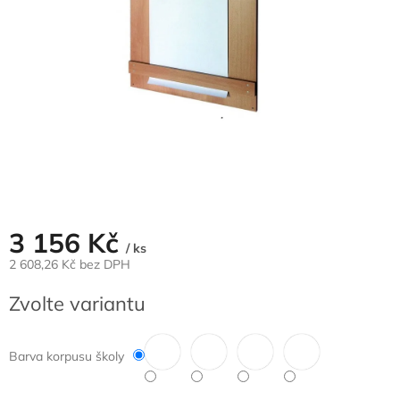
3 156 Kč
/ ks
2 608,26 Kč bez DPH
Měrná
Zvolte variantu
cena:
Barva korpusu školy