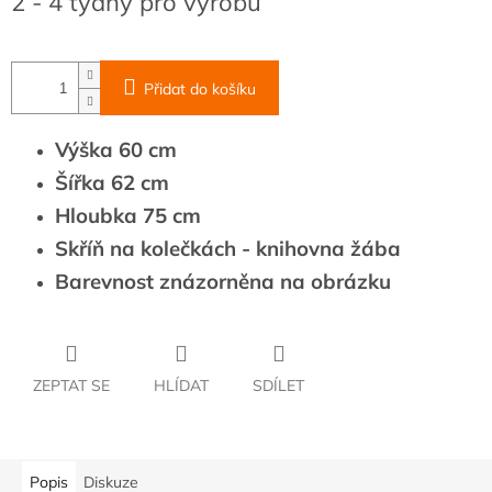
2 - 4 týdny pro výrobu
cena:
Přidat do košíku
Výška 60 cm
Šířka 62 cm
Hloubka 75 cm
Skříň na kolečkách - knihovna žába
Barevnost znázorněna na obrázku
ZEPTAT SE
HLÍDAT
SDÍLET
Popis
Diskuze