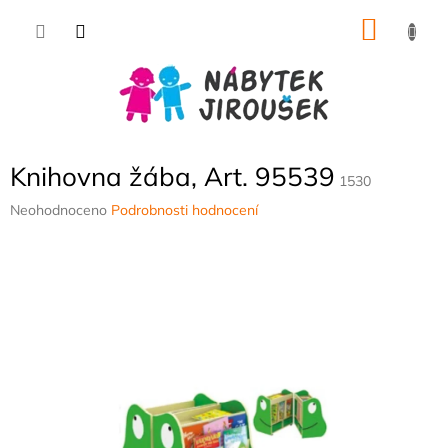
Přejít
NÁKU
na
obsah
KOŠÍK
Knihovna žába, Art. 95539
1530
Průměrné
Neohodnoceno
Podrobnosti hodnocení
hodnocení
produktu
je
0,0
z
5
hvězdiček.