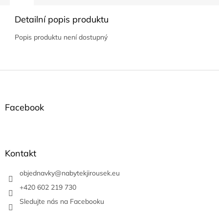
Detailní popis produktu
Popis produktu není dostupný
Z
á
p
a
Facebook
t
í
Kontakt
objednavky
@
nabytekjirousek.eu
+420 602 219 730
Sledujte nás na Facebooku